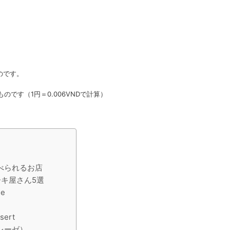
のです。
ものです（1円＝0.006VNDで計算）
べられるお店
キ屋さん5選
ue
sert
トレーゼ）