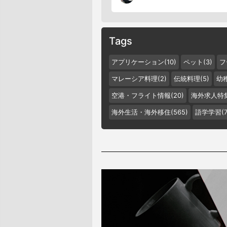
Tags
アプリケーション(10)
ペット(3)
フ
マレーシア料理(2)
伝統料理(5)
幼稚
空港・フライト情報(20)
海外求人特集
海外生活・海外移住(565)
語学学習(7