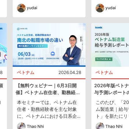
yudai
yudai
08
ベトナム
2026.04.28
ベトナム
願
【無料ウェビナー｜6月3日開
2026年版ベト
催】ベトナム在住者、勤務経...
与予測レポート
加
本セミナーでは、ベトナム在
このたび、「20
住者・勤務経験者を主な対象
ム製造業｜給与
に、ベトナムにおける日系企...
ト」を新たにリリ
Thao Nhi
Thao Nhi