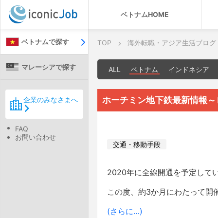
ベトナムHOME
ベトナムで探す
TOP
海外転職・アジア生活ブログ
マレーシアで探す
ALL
ベトナム
インドネシア
ホーチミン地下鉄最新情報～
企業のみなさまへ
FAQ
お問い合わせ
交通・移動手段
2020年に全線開通を予定して
この度、約3か月にわたって開
(さらに…)