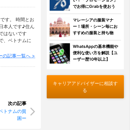
でお得にGrabを使おう
y です。 時間とお
マレーシアの服装マナ
日本人です♪住ん
ー！場所・シーン毎にお
すすめの服装と持ち物
ではないです
で、ベトナムに
WhatsAppの基本機能や
便利な使い方を解説【ユ
ーの記事一覧へ >
ーザー歴10年以上】
キャリアアドバイザーに相談す
る
ベトナムの貧
困ー