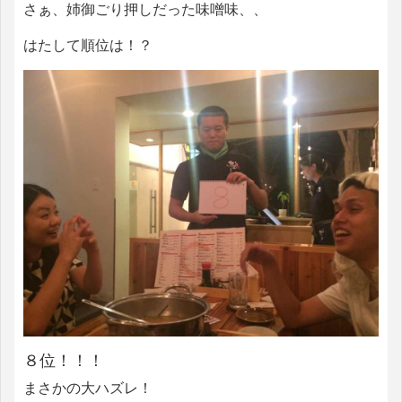
さぁ、姉御ごり押しだった味噌味、、
はたして順位は！？
８位！！！
まさかの大ハズレ！