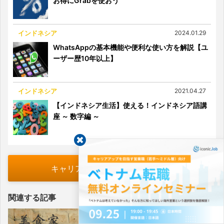
お得にGrabを使おう
インドネシア
2024.01.29
WhatsAppの基本機能や便利な使い方を解説【ユ
ーザー歴10年以上】
インドネシア
2021.04.27
【インドネシア生活】使える！インドネシア語講
座 ～ 数字編 ～
キャリアアドバイザーに相談する
関連する記事