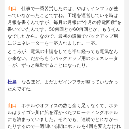
山口
：仕事で一番苦労したのは、やはりインフラが整
っていなかったことですね。工場を運営している時は
月報を書くんですが、毎月の月報に“今月の停電回数”を
書いていたんです。50何回とか60何回とか、もうそん
なでしたから。なので、最初の設備でバックアップ用
にジェネレーターを一応入れました。一応。
ところが、電気の申請をしても半年経っても電気なん
か来ない。だからもうバックアップ用のジェネレータ
ーが、ずっと稼動することになったり。
松島
：なるほど。まだまだインフラが整っていなかっ
たんですね。
山口
：ホテルやオフィスの数も全く足りなくて、ホテ
ルはサイゴン川に船を浮かべたフローティングホテル
にも泊まっていました。それでも、連続でとれなかっ
たりするので一週間いる間にホテルを4回も変えなけれ