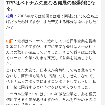
TPPはベトナムの更なる発展の起爆剤にな
る。
松島
：2006年からは前回とは違う商社としての立ち上
げだったわけですが、また苦労する部分は違いました
か？
山口
：最初はベトナムに進出している日系企業を営業
対象にしたのですが、すでに主要な会社は大手商社さ
んとの取引が確立していました。そこで我々は止む無
くローカル企業へ対象を変更して営業を開始しまし
た。
これがまた大変で。日本人が突然行っても言葉もでき
ないし、商習慣も違うしで話になりません。なので、
ベトナム人スタッフにまずコンタクトしてもらい、私
も一緒に同行するというのをひたすらやりました。
ローカル企業の中には、いい加減な企業と、ある程度
信用できる企業がありますから、それを見極めるのに
はかなり苦労しました。