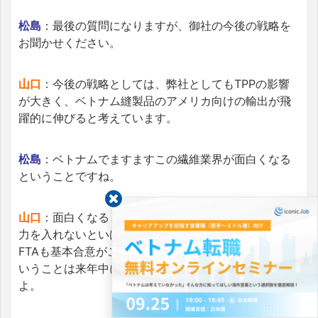
松島
：最後の質問になりますが、御社の今後の戦略を
お聞かせください。
山口
：今後の戦略としては、弊社としてもTPPの影響
が大きく、ベトナム縫製品のアメリカ向けの輸出が飛
躍的に伸びると考えています。
松島
：ベトナムでますますこの繊維業界が面白くなる
ということですね。
山口
：面白くなると思いますよ。だからこれは我々も
力を入れないといけない。アメリカ向け、更にEUとの
FTAも基本合意がこの2ヶ月前になされたわけです。と
いうことは来年中にはだいたい両方とも発効します
よ。