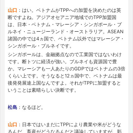
山口
：はい。ベトナムがTPPへの加盟を決めたのは英
断ですよね。アジアオセアニア地域でのTPP加盟国
は、日本・ベトナム・マレーシア・シンガポール・ブ
ルネイ・ニュージーランド・オーストラリア。ASEAN
諸国の中では4ヵ国で、ベトナム以外ではマレーシア・
シンガポール・ブルネイです。
シンガポールは、金融拠点なので工業国ではないわけ
です。断トツに経済が強い。ブルネイも資源国で豊
か。マレーシアも一人あたりのGDPではベトナムの3倍
くらい上です。そうなると12ヵ国中で、ベトナムは最
後発発展途上国なんですよ。それがTPPに加盟すると
いうことは素晴らしい決断です。
松島
：なるほど。
山口
：日本ではいまだにTPPにより農業や米がどうな
るんだ、畜産がどうなるんだと議論していますが、影