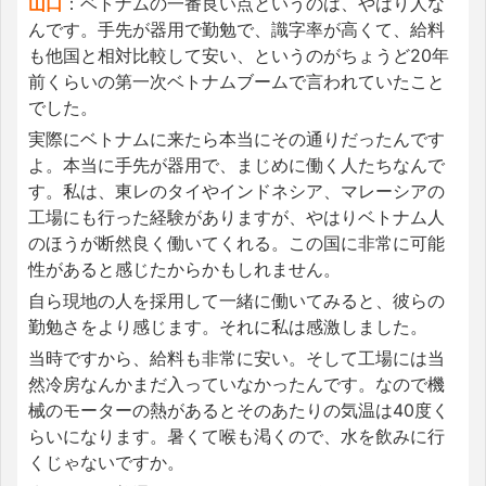
山口
：ベトナムの一番良い点というのは、やはり人な
んです。手先が器用で勤勉で、識字率が高くて、給料
も他国と相対比較して安い、というのがちょうど20年
前くらいの第一次ベトナムブームで言われていたこと
でした。
実際にベトナムに来たら本当にその通りだったんです
よ。本当に手先が器用で、まじめに働く人たちなんで
す。私は、東レのタイやインドネシア、マレーシアの
工場にも行った経験がありますが、やはりベトナム人
のほうが断然良く働いてくれる。この国に非常に可能
性があると感じたからかもしれません。
自ら現地の人を採用して一緒に働いてみると、彼らの
勤勉さをより感じます。それに私は感激しました。
当時ですから、給料も非常に安い。そして工場には当
然冷房なんかまだ入っていなかったんです。なので機
械のモーターの熱があるとそのあたりの気温は40度く
らいになります。暑くて喉も渇くので、水を飲みに行
くじゃないですか。