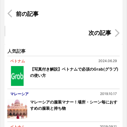
マレーシアの夜は「蚊帳」が大活躍！ぐっすり眠
るためのポイントとは
タイ不動産の未来 ～GOODシナリオ～
人気記事
ベトナム
2024.06.29
【写真付き解説】ベトナムで必須のGrab(グラブ)
の使い方
マレーシア
2019.10.17
マレーシアの服装マナー！場所・シーン毎におす
すめの服装と持ち物
ベトナム
2019.09.11