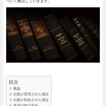
ついて解説していきます。
目次
１ 概論
２ 出願が受理された場合
３ 出願が拒絶された場合
４ 異議の申立手続