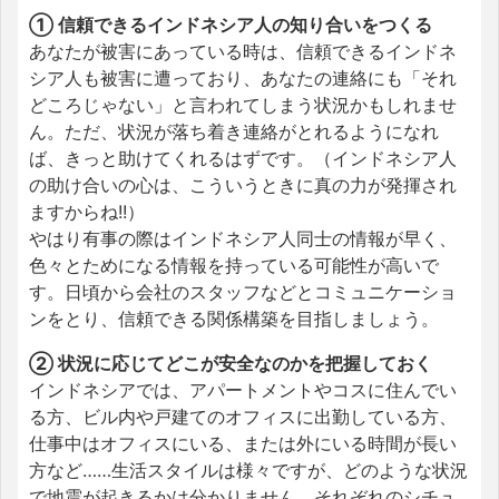
① 信頼できるインドネシア人の知り合いをつくる
あなたが被害にあっている時は、信頼できるインドネ
シア人も被害に遭っており、あなたの連絡にも「それ
どころじゃない」と言われてしまう状況かもしれませ
ん。ただ、状況が落ち着き連絡がとれるようになれ
ば、きっと助けてくれるはずです。（インドネシア人
の助け合いの心は、こういうときに真の力が発揮され
ますからね!!）
やはり有事の際はインドネシア人同士の情報が早く、
色々とためになる情報を持っている可能性が高いで
す。日頃から会社のスタッフなどとコミュニケーショ
ンをとり、信頼できる関係構築を目指しましょう。
② 状況に応じてどこが安全なのかを把握しておく
インドネシアでは、アパートメントやコスに住んでい
る方、ビル内や戸建てのオフィスに出勤している方、
仕事中はオフィスにいる、または外にいる時間が長い
方など……生活スタイルは様々ですが、どのような状況
で地震が起きるかは分かりません。それぞれのシチュ