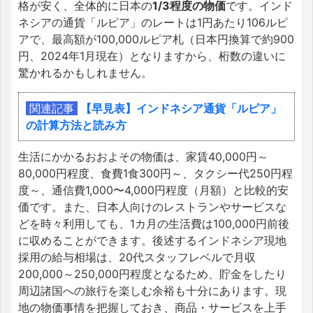
格が安く、全体的に日本の
1/3程度の物価
です。インド
ネシアの通貨「ルピア」のレートは1円あたり106ルピ
アで、最高額が100,000ルピア札（日本円換算で約900
円、2024年1月現在）となりますから、桁数の違いに
驚かれるかもしれません。
関連記事
【早見表】インドネシア通貨「ルピア」
の計算方法と読み方
生活にかかるおおよその物価は、家賃40,000円～
80,000円程度、食費1食300円～、タクシー代250円程
度～、通信費1,000〜4,000円程度（月額）と比較的安
価です。また、日本人向けのレストランやサービスな
どを時々利用しても、1カ月の生活費は100,000円前後
に収めることができます。後述するインドネシア現地
採用の給与相場は、20代スタッフレベルで月収
200,000～250,000円程度となるため、貯金をしたり
周辺諸国への旅行を楽しむ余裕も十分にあります。現
地の物価事情を把握しておき、商品・サービスを上手