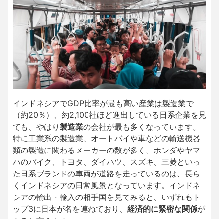
インドネシアでGDP比率が最も高い産業は製造業で
（約20％）、約2,100社ほど進出している日系企業を見
ても、やはり
製造業
の会社が最も多くなっています。
特に工業系の製造業、オートバイや車などの輸送機器
類の製造に関わるメーカーの数が多く、ホンダやヤマ
ハのバイク、トヨタ、ダイハツ、スズキ、三菱といっ
た日系ブランドの車両が道路を走っているのは、長ら
くインドネシアの日常風景となっています。インドネ
シアの輸出・輸入の相手国を見てみると、いずれもト
ップ3に日本が名を連ねており、
経済的に緊密な関係
が