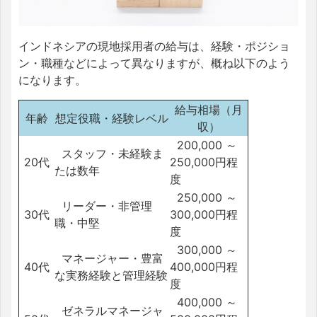
インドネシアの現地採用者の給与は、経験・ポジショ
ン・職種などによって異なりますが、概ね以下のよう
になります。
給与相場（月
年齢
想定役職・経験レベル
収）
200,000 ～
スタッフ・未経験ま
20代
250,000円程
たは数年
度
250,000 ～
リーダー・非管理
30代
300,000円程
職・中堅
度
300,000 ～
マネージャー・豊富
40代
400,000円程
な実務経験と管理経験
度
400,000 ～
ゼネラルマネージャ