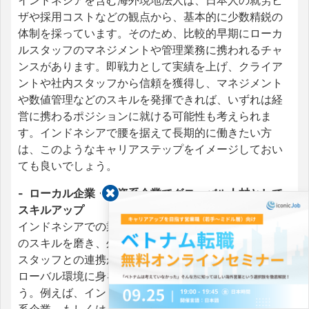
ザや採用コストなどの観点から、基本的に少数精鋭の
体制を採っています。そのため、比較的早期にローカ
ルスタッフのマネジメントや管理業務に携われるチャ
ンスがあります。即戦力として実績を上げ、クライア
ントや社内スタッフから信頼を獲得し、マネジメント
や数値管理などのスキルを発揮できれば、いずれは経
営に携わるポジションに就ける可能性も考えられま
す。インドネシアで腰を据えて長期的に働きたい方
は、このようなキャリアステップをイメージしておい
ても良いでしょう。
- ローカル企業・外資系企業でグローバル人材として
スキルアップ
インドネシアでの業務を通じて英語・インドネシア語
のスキルを磨き、外国人クライアントとの折衝や社内
スタッフとの連携が十分に可能であれば、さらなるグ
ローバル環境に身を置いて活躍することも可能でしょ
う。例えば、インドネシア国内のローカル企業や外資
系企業、もしくはインドネシア市場向けに展開する