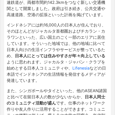
速鉄道が、両都市間約142.3kmをつなぐ新しい交通機
関として開業しました。政府は引き続き、公共交通や
高速道路、空港の拡張といった計画を掲げています。
インドネシアには約16,000人の日本人が住んでおり、
そのほとんどがジャカルタ首都圏およびチカラン・カ
ラワンといった、広い国土のごく一部のエリアに居住
しています。そういった地域では、他の地域に比べて
日本人向けの生活インフラやサービスが整っているた
め、
日本人にとっては住みやすさが年々向上している
ように思われます。
ジャカルタ・ジャパン・クラブを
始めとする日本人コミュニティや、
Lifenesia
などの日
本語でインドネシアの生活情報を発信するメディアが
発達しています。
また、シンガポールやタイといった、他のASEAN諸国
と比べて在留日本人の数が少ないからか、
日本人同士
のコミュニティ活動が盛ん
です。仕事のネットワーク
作りや友人作りに活用することができます。コミュニ