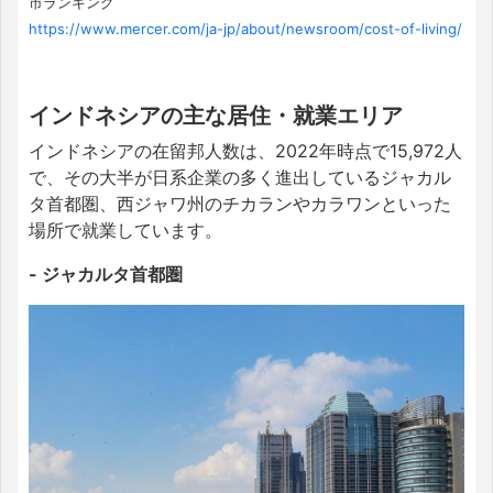
市ランキング
https://www.mercer.com/ja-jp/about/newsroom/cost-of-living/
インドネシアの主な居住・就業エリア
インドネシアの在留邦人数は、2022年時点で15,972人
で、その大半が日系企業の多く進出しているジャカル
タ首都圏、西ジャワ州のチカランやカラワンといった
場所で就業しています。
- ジャカルタ首都圏