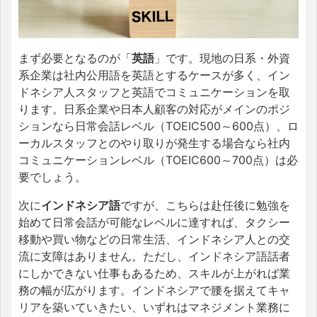
まず必要となるのが「
英語
」です。現地の日系・外資
系企業は社内公用語を英語とするケースが多く、イン
ドネシア人スタッフと英語でコミュニケーションを取
ります。日系企業や日本人顧客の対応がメインのポジ
ションなら日常会話レベル（TOEIC500～600点）、ロ
ーカルスタッフとのやり取りが発生する場合なら社内
コミュニケーションレベル（TOEIC600～700点）は必
要でしょう。
次に
インドネシア語
ですが、こちらは赴任後に勉強を
始めて日常会話が可能なレベルに達すれば、タクシー
移動や買い物などの日常生活、インドネシア人との交
流に支障はありません。ただし、インドネシア語話者
にしかできない仕事もあるため、スキルが上がれば業
務の幅が広がります。インドネシアで腰を据えてキャ
リアを築いていきたい、いずれはマネジメント業務に