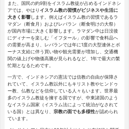
また、国民の約9割をイスラム教徒が占めるインドネシ
アでは、やはり
イスラム教の習慣がビジネスや生活に
大きく影響
します。例えばイスラム教の習慣であるラ
マダン（断食月）およびレバラン（断食明けの大祭）
が国内市場に大きく影響します。ラマダン中は日没後
にディナーを楽しむ「イフタール」の影響で食料品へ
の需要が高まり、レバランでは年に1度の大型連休とボ
ーナス支給に伴う買い物や観光需要が増加し、交通機
関の値上げや物価高騰が見られるなど、1年で最大の繁
忙期となるためです。
一方で、インドネシアの憲法では信教の自由が保障さ
れていて、イスラム教以外にもキリスト教やヒンドゥ
ー教、仏教などを信仰している人々もいます。世界最
多のイスラム教徒を擁する国ですが、中東諸国のよう
なイスラム国家（イスラム法によって統治がなされて
いる国）とは異なり、
宗教の面でも多様性
が認められ
ています。