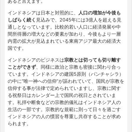
あると言えます。
インドネシアは日本と対照的に、
人口の増加が今後も
しばらく続く
見込みで、2045年には3億人を超える見
通しとなっています。比較的若い人口に経済発展や中
間所得層の増大などの要素が加わり、今後もより一層
内需の拡大が見込まれている東南アジア最大の経済大
国です。
インドネシアのビジネスは
宗教とは切っても切り離す
ことができず
、同様に政治と宗教も密接に関わり合っ
ています。インドネシアの建国5原則（パンチャシラ）
の中に”唯一神への信仰”が謳われていて、国民が宗教を
信仰する事が法律で定められていますし、宗教に関す
る祝祭日はカレンダー上で国民の祝日とされていま
す。礼拝や断食などの宗教的儀礼はインドネシア人の
生活の一部です。宗教的な規範に則って日々を過ごす
インドネシアの人の慣習を尊重し共存することが求め
られます。