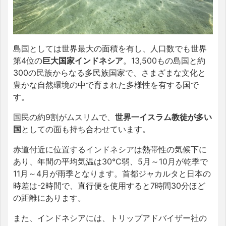
島国としては世界最大の面積を有し、人口数でも世界
第4位の
巨大国家インドネシア
。13,500もの島国と約
300の民族からなる多民族国家で、さまざまな文化と
豊かな自然環境の中で育まれた多様性を有する国で
す。
国民の約9割がムスリムで、
世界一イスラム教徒が多い
国
としての面も持ち合わせています。
赤道付近に位置するインドネシアは熱帯性の気候下に
あり、年間の平均気温は30℃弱、5月～10月が乾季で
11月～4月が雨季となります。首都ジャカルタと日本の
時差は-2時間で、直行便を使用すると7時間30分ほど
の距離にあります。
また、インドネシアには、トリップアドバイザー社の