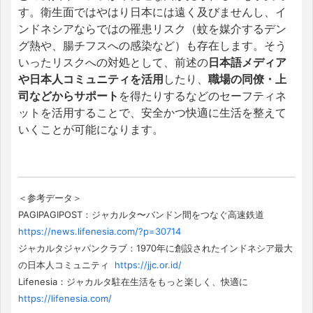
す。
衛生面ではやはり日本には遠く及びませんし、イ
ンドネシアならではの罹患リスク（蚊を媒介するデン
グ熱や、腸チフスへの感染など）も存在します。
そう
いったリスクへの対処として、前述の
日本語メディア
や日本人コミュニティを活用
したり、
職場の同僚・上
司などからサポート
を得たりするなどのセーフティネ
ットを活用することで、安全かつ快適に生活を整えて
いくことが可能になります。
＜参考データ＞
PAGIPAGIPOST：ジャカルタ〜バンドン間をつなぐ高速鉄道
https://news.lifenesia.com/?p=30714
ジャカルタジャパンクラブ：1970年に創設されたインドネシア最大
の日本人コミュニティ
https://jjc.or.id/
Lifenesia：ジャカルタ駐在生活をもっと楽しく、快適に
https://lifenesia.com/