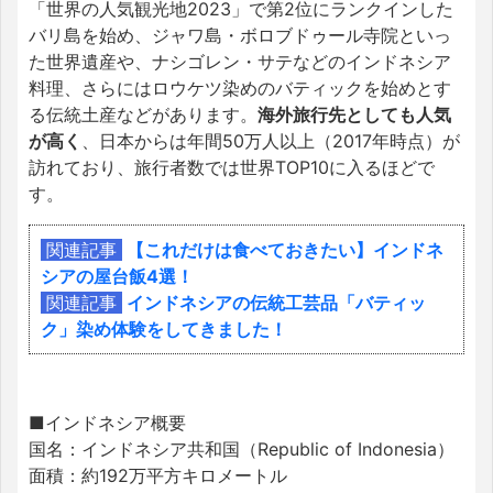
「世界の人気観光地2023」で第2位にランクインした
バリ島を始め、ジャワ島・ボロブドゥール寺院といっ
た世界遺産や、ナシゴレン・サテなどのインドネシア
料理、さらにはロウケツ染めのバティックを始めとす
る伝統土産などがあります。
海外旅行先としても人気
が高く
、日本からは年間50万人以上（2017年時点）が
訪れており、旅行者数では世界TOP10に入るほどで
す。
関連記事
【これだけは食べておきたい】インドネ
シアの屋台飯4選！
関連記事
インドネシアの伝統工芸品「バティッ
ク」染め体験をしてきました！
■インドネシア概要
国名：インドネシア共和国（Republic of Indonesia）
面積：約192万平方キロメートル