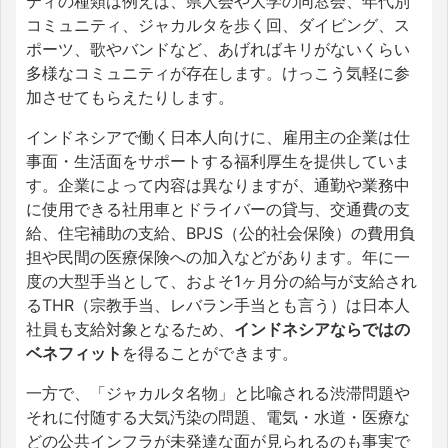
ティの種類は例えば、県人会や大学の同窓会、年代別
コミュニティ、ジャカルタを歩く回、ダイビング、ス
ポーツ、歌やバンドなど、あげればキリがないくらい
多様なコミュニティが存在します。けっこう気軽に参
加させてもらえたりします。
インドネシアで働く日本人向けに、雇用主の企業は仕
事面・生活面をサポートする福利厚生を提供していま
す。企業によって内容は異なりますが、通勤や業務中
に使用できる社用車とドライバーの貸与、交通費の支
給、住宅補助の支給、BPJS（公的社会保険）の費用負
担や民間の医療保険への加入などがあります。年に一
度の大型手当として、およそ1ヶ月分の給与が支給され
るTHR（宗教手当、レバラン手当とも言う）は日本人
社員も支給対象となるため、
インドネシアならではの
ベネフィット
を得ることができます。
一方で、「ジャカルタ名物」と比喩される渋滞問題や
それに付随する大気汚染の問題、電気・水道・医療な
どの公共インフラが未発達な面が見られるのも事実で