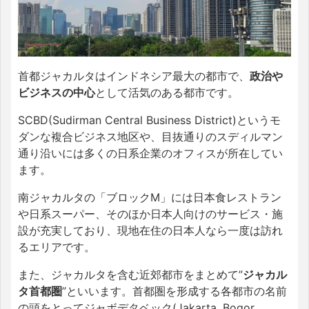
首都ジャカルタはインドネシア最大の都市で、
政治や
ビジネスの中心
として活気のある都市です。
SCBD(Sudirman Central Business District)というモ
ダンな複合ビジネス地区や、目抜通りのスディルマン
通り沿いには多くの日系企業のオフィスが所在してい
ます。
南ジャカルタの「ブロックM」には日本食レストラン
や日系スーパー、そのほか日本人向けのサービス・施
設が充実しており、現地在住の日本人なら一度は訪れ
るエリアです。
また、ジャカルタを含む近郊都市をまとめて”
ジャカル
タ首都圏
”といいます。首都圏を形成する各都市の名前
の頭をとってジャボデタベック(Jakarta, Bogor,