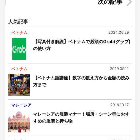
「ShopeeFood（旧NOW）を使いこなそう！登録
方法や使い方を徹底解説」
人気記事
ベトナム
2024.06.29
【写真付き解説】ベトナムで必須のGrab(グラブ)
の使い方
ベトナム
2019.09.11
【ベトナム語講座】数字の数え方から金額の読み
方まで
マレーシア
2019.10.17
マレーシアの服装マナー！場所・シーン毎におす
すめの服装と持ち物