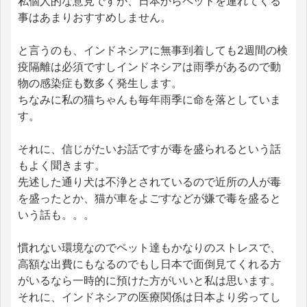
私個人的な意見ですが、日本からペットを連れてくる
事はあまりおすすめしません。
と言うのも、インドネシアに無事到着しても2週間の検
疫隔離は必須ですしインドネシアは雨季があるので動
物の感染症も数多く発生します。
ちなみに私の猫ちゃんも毎年雨季に命を落としていま
す。
それに、信じがたいお話ですが毒を盛られるという話
もよく聞きます。
先述した通り犬は不浄とされているので近所の人が毒
を盛ったとか、猫が車をよごすなどが嫌で毒を盛ると
いう話も。。。
慣れない環境なのでペット達もかなりのストレスで、
高額な出費にもなるのでもし日本で面倒見てくれる方
がいるなら一時的に預けた方がいいと私は思います。
それに、インドネシアの医療関係は日本より劣ってし