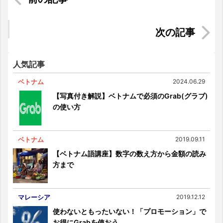
foodpanda（フードパンダ）の登録方法・使い方
を徹底解説！
インドネシアで猫は神の使い！？インドネシアの
ペット事情
人気記事
ベトナム
2024.06.29
【写真付き解説】ベトナムで必須のGrab(グラブ)
の使い方
ベトナム
2019.09.11
【ベトナム語講座】数字の数え方から金額の読み
方まで
マレーシア
2019.12.12
使わないともったいない！「プロモーション」で
お得にGrabを使おう