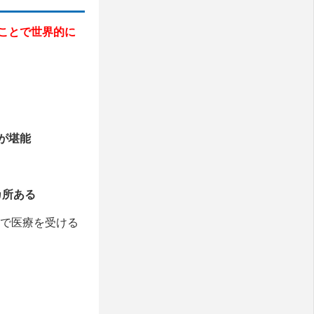
ことで世界的に
が堪能
3カ所ある
アで医療を受ける