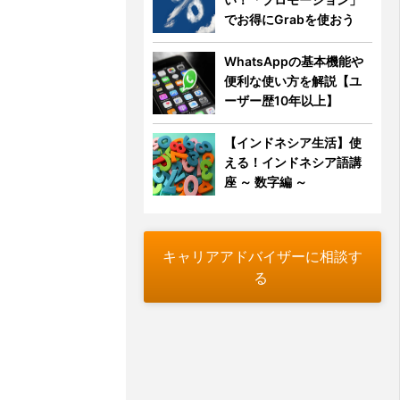
でお得にGrabを使おう
WhatsAppの基本機能や
便利な使い方を解説【ユ
ーザー歴10年以上】
【インドネシア生活】使
える！インドネシア語講
座 ～ 数字編 ～
キャリアアドバイザーに相談す
る