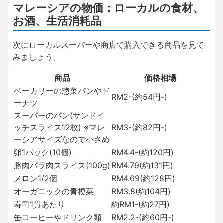
マレーシアの物価：ローカルの食材、
お酒、生活消耗品
次にローカルスーパーや商店で購入できる商品を見て
みましょう。
商品
価格相場
ベーカリーの惣菜パンやド
RM2-(約54円-)
ーナツ
スーパーのパン(サンドイ
ッチスライス12枚) ※マレ
RM3-(約82円-)
ーシアサイズなので小さめ
卵1パック(10個)
RM4.4-(約120円)
豚肉バラ肉スライス(100g)
RM4.79(約131円)
メロン1/2個
RM4.69(約128円)
オーガニックの青梗菜
RM3.8(約104円)
寿司1貫あたり
約RM1-(約27円)
缶コーヒーやドリンク類
RM2.2-(約60円-)