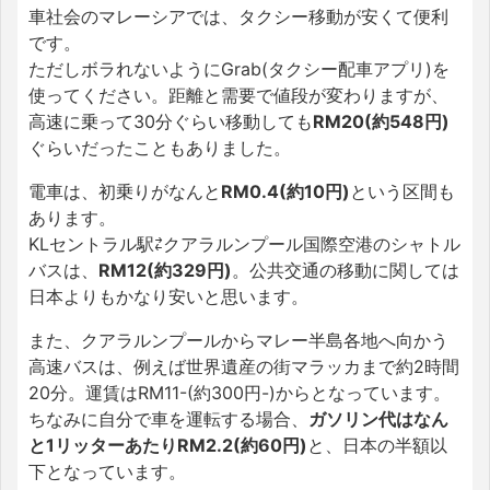
車社会のマレーシアでは、タクシー移動が安くて便利
です。
ただしボラれないようにGrab(タクシー配車アプリ)を
使ってください。距離と需要で値段が変わりますが、
高速に乗って30分ぐらい移動しても
RM20(約548円)
ぐらいだったこともありました。
電車は、初乗りがなんと
RM0.4(約10円)
という区間も
あります。
KLセントラル駅⇄クアラルンプール国際空港のシャトル
バスは、
RM12(約329円)
。公共交通の移動に関しては
日本よりもかなり安いと思います。
また、クアラルンプールからマレー半島各地へ向かう
高速バスは、例えば世界遺産の街マラッカまで約2時間
20分。運賃はRM11-(約300円-)からとなっています。
ちなみに自分で車を運転する場合、
ガソリン代はなん
と1リッターあたりRM2.2(約60円)
と、日本の半額以
下となっています。