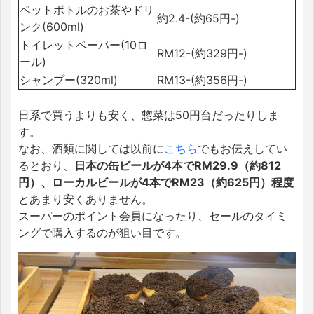
ペットボトルのお茶やドリ
約2.4-(約65円-)
ンク(600ml)
トイレットペーパー(10ロ
RM12-(約329円-)
ール)
シャンプー(320ml)
RM13-(約356円-)
日系で買うよりも安く、惣菜は50円台だったりしま
す。
なお、酒類に関しては以前に
こちら
でもお伝えしてい
るとおり、
日本の缶ビールが4本でRM29.9（約812
円）、ローカルビールが4本でRM23（約625円）程度
とあまり安くありません。
スーパーのポイント会員になったり、セールのタイミ
ングで購入するのが狙い目です。