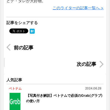
とテ・タレが大好物。
このライターの記事一覧へ >
記事をシェアする
【コスvsアパートメント】インドネシアの家賃相
場に迫る！
【インドネシアの交通機関】ジャカルタからバン
ドゥン・ジョグジャカルタ・スラバヤへの行き方
人気記事
ベトナム
2024.06.29
【写真付き解説】ベトナムで必須のGrab(グラブ)
の使い方