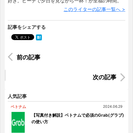
好き。ビーチで夕日を見ながら一杯！が至福の時間。
このライターの記事一覧へ >
記事をシェアする
フィリピンで最も有名な教会！ 由緒正しきキア
ポ教会へ行ってみよう
ベトナムの歴史がぎゅっと詰まった「伝統的なケ
ーキ」5選
人気記事
ベトナム
2024.06.29
【写真付き解説】ベトナムで必須のGrab(グラブ)
の使い方