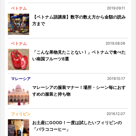
ベトナム
2019.09.11
【ベトナム語講座】数字の数え方から金額の読み
方まで
ベトナム
2019.08.06
「こんな果物見たことない！」ベトナムで食べた
い南国フルーツ8選
マレーシア
2019.10.17
マレーシアの服装マナー！場所・シーン毎におす
すめの服装と持ち物
フィリピン
2016.12.07
お土産にGOOD！一度は試したいフィリピンの
「バラココーヒー」