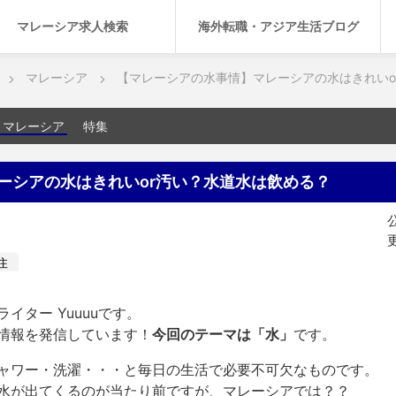
マレーシア求人検索
海外転職・アジア生活ブログ
マレーシア
【マレーシアの水事情】マレーシアの水はきれいo
マレーシア
特集
ーシアの水はきれいor汚い？水道水は飲める？
公
更
住
イター Yuuuuです。
情報を発信しています！
今回のテーマは「水」
です。
ャワー・洗濯・・・と毎日の生活で必要不可欠なものです。
水が出てくるのが当たり前ですが、マレーシアでは？？