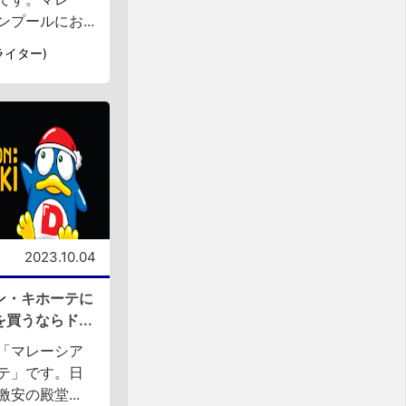
プールにお...
部ライター)
2023.10.04
ン・キホーテに
買うならド...
「マレーシア
テ」です。日
安の殿堂...