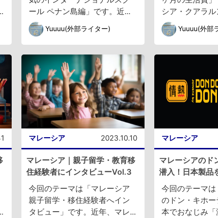
.
ール ペナン島編」です。近...
シア・クアラルン
Yuuuu(外部ライター)
Yuuuu(外
31
マレーシア
2023.10.10
マレーシア
移
マレーシア｜親子留学・教育移
マレーシアのド
住経験者にインタビューVol.3
潜入！日本製品を
今回のテーマは「マレーシア
今回のテーマは
親子留学・移住経験者へイン
のドン・キホー
.
タビュー」です。近年、マレ...
本でおなじみ「激