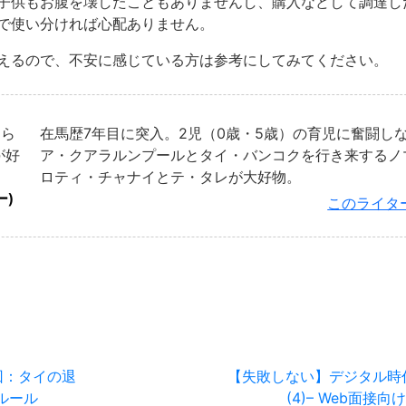
子供もお腹を壊したこともありませんし、購入などして調達し
で使い分ければ心配ありません。
えるので、不安に感じている方は参考にしてみてください。
くら
在馬歴7年目に突入。2児（0歳・5歳）の育児に奮闘し
が好
ア・クアラルンプールとタイ・バンコクを行き来するノ
ロティ・チャナイとテ・タレが大好物。
ー)
このライタ
回：タイの退
【失敗しない】デジタル時
ルール
(4)– Web面接