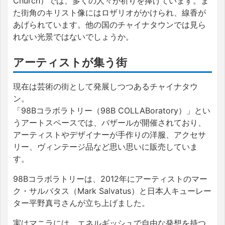
Church）では、多くの人々が祈りを捧げています。ま
た街角のキリスト像にはロザリオがかけられ、線香が
あげられています。他の国のチャイナタウンでは見ら
れない光景ではないでしょうか。
アーティストが集う街
現在は芸術の街として発展しつつあるチャイナタウ
ン。
「98Bコラボラトリー（98B COLLABoratory）」とい
うアートスペースでは、バザールが開催されており、
アーティストやデザイナーが手作りの洋服、アクセサ
リー、ヴィンテージ品など思い思いに販売していま
す。
98Bコラボラトリーは、2012年にアーティストのマー
ク・サルバタス（Mark Salvatus）と日本人キューレー
ター平野真弓さんが立ち上げました。
実はマニラには、エネルギッシュで自由な発想を持つ