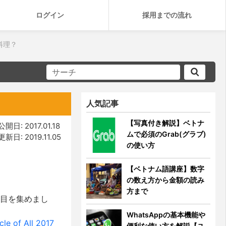
ログイン
採用までの流れ
料理？
人気記事
【写真付き解説】ベトナ
公開日: 2017.01.18
ムで必須のGrab(グラブ)
更新日: 2019.11.05
の使い方
【ベトナム語講座】数字
の数え方から金額の読み
方まで
注目を集めまし
WhatsAppの基本機能や
 of All 2017
便利な使い方を解説【ユ