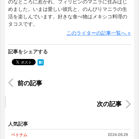
のなところに惹かれ、フィリピンのマニラに住みはじ
めました。いまは愛しい彼氏と、のんびりマニラの生
活を楽しんでいます。好きな食べ物はメキシコ料理の
タコスです。
このライターの記事一覧へ >
記事をシェアする
アジア最大級のイベント！ 第4回ジャパンエキス
ポタイランド！
インドネシア観光や日常生活で気をつけたい、宗
教（イスラム教）のルールやマナー！
人気記事
ベトナム
2024.06.29