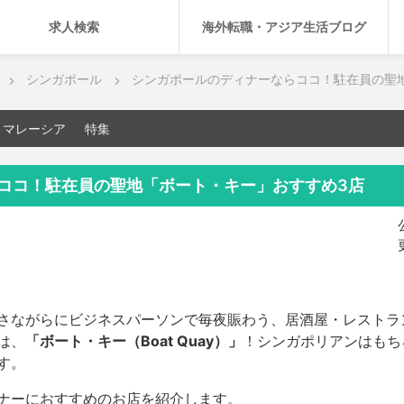
求人検索
海外転職・アジア生活ブログ
シンガポール
シンガポールのディナーならココ！駐在員の聖
マレーシア
特集
ココ！駐在員の聖地「ボート・キー」おすすめ3店
さながらにビジネスパーソンで毎夜賑わう、居酒屋・レストラ
は、
「ボート・キー（Boat Quay）」
！シンガポリアンはもち
す。
ナーにおすすめのお店を紹介します。