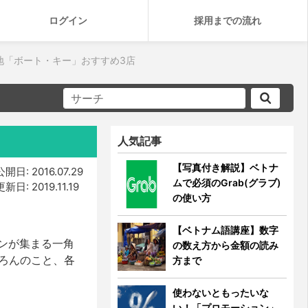
ログイン
採用までの流れ
地「ボート・キー」おすすめ3店
人気記事
【写真付き解説】ベトナ
公開日: 2016.07.29
ムで必須のGrab(グラブ)
更新日: 2019.11.19
の使い方
【ベトナム語講座】数字
ンが集まる一角
の数え方から金額の読み
ろんのこと、各
方まで
使わないともったいな
い！「プロモーション」