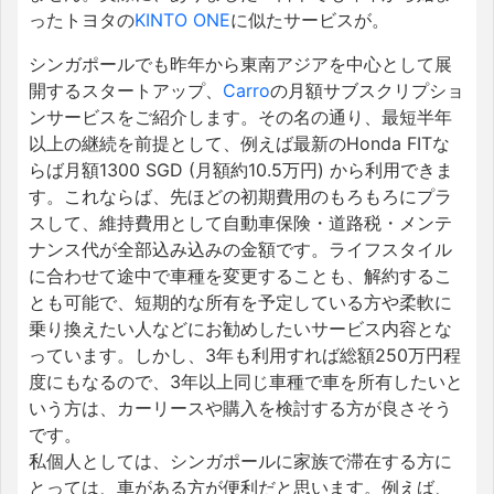
ったトヨタの
KINTO ONE
に似たサービスが。
シンガポールでも昨年から東南アジアを中心として展
開するスタートアップ、
Carro
の月額サブスクリプショ
ンサービスをご紹介します。その名の通り、最短半年
以上の継続を前提として、例えば最新のHonda FITな
らば月額1300 SGD (月額約10.5万円) から利用できま
す。これならば、先ほどの初期費用のもろもろにプラ
スして、維持費用として自動車保険・道路税・メンテ
ナンス代が全部込み込みの金額です。ライフスタイル
に合わせて途中で車種を変更することも、解約するこ
とも可能で、短期的な所有を予定している方や柔軟に
乗り換えたい人などにお勧めしたいサービス内容とな
っています。しかし、3年も利用すれば総額250万円程
度にもなるので、3年以上同じ車種で車を所有したいと
いう方は、カーリースや購入を検討する方が良さそう
です。
私個人としては、シンガポールに家族で滞在する方に
とっては、車がある方が便利だと思います。例えば、