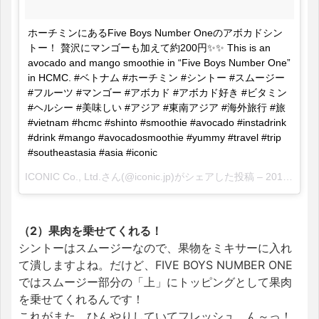
ホーチミンにあるFive Boys Number Oneのアボカドシン
トー！ 贅沢にマンゴーも加えて約200円✨✨ This is an
avocado and mango smoothie in “Five Boys Number One”
in HCMC. #ベトナム #ホーチミン #シントー #スムージー
#フルーツ #マンゴー #アボカド #アボカド好き #ビタミン
#ヘルシー #美味しい #アジア #東南アジア #海外旅行 #旅
#vietnam #hcmc #shinto #smoothie #avocado #instadrink
#drink #mango #avocadosmoothie #yummy #travel #trip
#southeastasia #asia #iconic
ICONIC Co., Ltd.さん(@iconic.jp)がシェアした投稿 –
2017 3月 4 5:05午前 PST
（2）果肉を乗せてくれる！
シントーはスムージーなので、果物をミキサーに入れ
て潰しますよね。だけど、FIVE BOYS NUMBER ONE
ではスムージー部分の「上」にトッピングとして果肉
を乗せてくれるんです！
これがまた、ひんやりしていてフレッシュ。ん～っ！