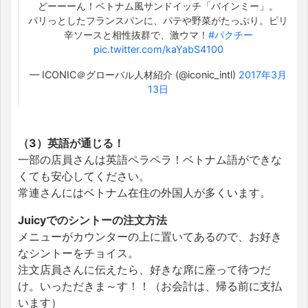
どーーーん！ベトナム風サンドイッチ「バインミー」。
パリっとしたフランスパンに、パテや野菜がたっぷり。ピリ
辛ソースと相性抜群で、激ウマ！
#パクチー
pic.twitter.com/kaYabS4100
— ICONIC＠グローバル人材紹介 (@iconic_intl)
2017年3月
13日
（3）英語が通じる！
一部の店員さんは英語ペラペラ！ベトナム語ができな
くても安心してください。
常連さんにはベトナム在住の外国人が多くいます。
Juicyでのシントーの注文方法
メニューがカウンターの上に置いてあるので、お好き
なシントーをチョイス。
注文店員さんに伝えたら、好きな席に座って待つだ
け。いっただきま～す！！（お会計は、帰る前に支払
います）