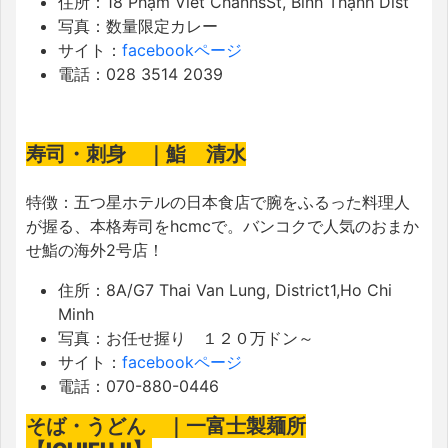
住所：
18 Phạm Viết ChánhsSt, Bình Thạnh Dist
写真：数量限定カレー
サイト：
facebookページ
電話：
028 3514 2039
寿司・刺身 ｜鮨 清水
特徴：五
つ星ホテルの日本食店で腕をふるった料理人
が握る、本格寿司をhcmcで。
バンコクで人気のおまか
せ鮨の海外2号店！
住所：
8A/G7 Thai Van Lung, District1,Ho Chi
Minh
写真：お任せ握り １２０万ドン～
サイト：
facebookページ
電話：
070-880-0446
そば・うどん ｜一富士製麺所