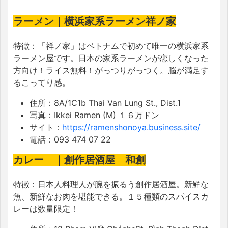
ラーメン｜横浜家系ラーメン祥ノ家
特徴：
「祥ノ家」はベトナムで初めて唯一の横浜家系
ラーメン屋です。日本の家系ラーメンが恋しくなった
方向け！ライス無料！がっつりがっつく。脳が満足す
るこってり感。
住所：
8A/1C1b Thai Van Lung St., Dist.1
写真：Ikkei Ramen (M) １６万ドン
サイト：
https://ramenshonoya.business.site/
電話：
093 474 07 22
カレー ｜創作居酒屋 和創
特徴：
日本人料理人が腕を振るう創作居酒屋。新鮮な
魚、新鮮なお肉を堪能できる。１５種類のスパイスカ
レーは数量限定！