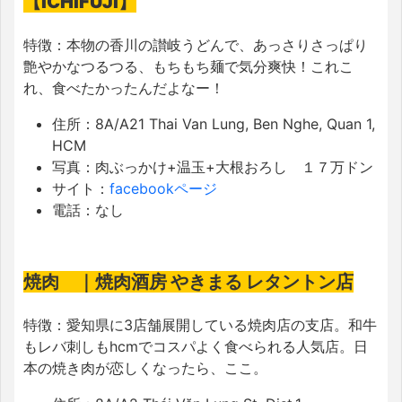
【ICHIFUJI】
特徴：本物の香川の讃岐うどんで、あっさりさっぱり
艶やかなつるつる、もちもち麺で
気分爽快！これこ
れ、食べたかったんだよなー！
住所：
8A/A21 Thai Van Lung, Ben Nghe, Quan 1,
HCM
写真：肉ぶっかけ+温玉+大根おろし １７万ドン
サイト：
facebookページ
電話：なし
焼肉 ｜焼肉酒房 やきまる レタントン店
特徴：
愛知県に3店舗展開している焼肉店の支店。
和牛
もレバ刺しもhcmでコスパよく食べられる人気店。日
本の焼き肉が恋しくなったら、ここ。