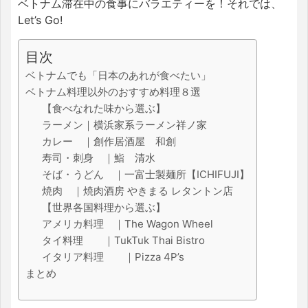
ベトナム滞在中の食事にバラエティーを！それでは、
Let’s Go!
目次
ベトナムでも「日本のあれが食べたい」
ベトナム料理以外のおすすめ料理８選
【食べなれた味から選ぶ】
ラーメン｜横浜家系ラーメン祥ノ家
カレー ｜創作居酒屋 和創
寿司・刺身 ｜鮨 清水
そば・うどん ｜一富士製麺所【ICHIFUJI】
焼肉 ｜焼肉酒房 やきまる レタントン店
【世界各国料理から選ぶ】
アメリカ料理 ｜The Wagon Wheel
タイ料理 ｜TukTuk Thai Bistro
イタリア料理 ｜Pizza 4P’s
まとめ