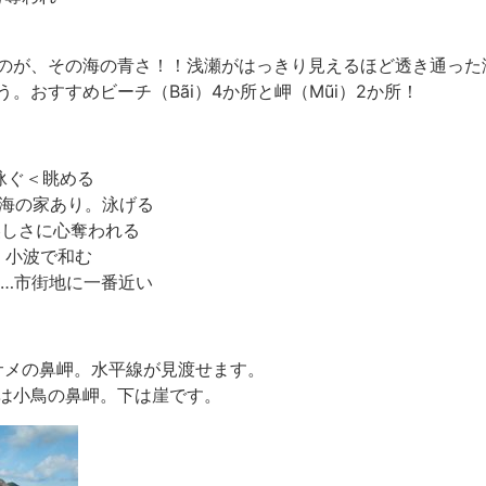
のが、その海の青さ！！浅瀬がはっきり見えるほど透き通った
。おすすめビーチ（Bãi）4か所と岬（Mũi）2か所！
岩。泳ぐ＜眺める
近く、海の家あり。泳げる
…青の美しさに心奪われる
チ。小波で和む
前の海…市街地に一番近い
訳はサメの鼻岬。水平線が見渡せます。
本語訳は小鳥の鼻岬。下は崖です。