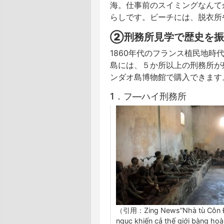
海。仕事前のスイミングなんて
らしです。
ビーチには、脱衣所
②刑務所見学で歴史を振
1860年代のフランス植民地時
島には、５か所以上の刑務所が
ンダオ島博物館で購入できます
1．フ―ハイ刑務所
（引用：Zing News”Nhà tù Côn Đ
ngục khiến cả thế giới bàng hoà