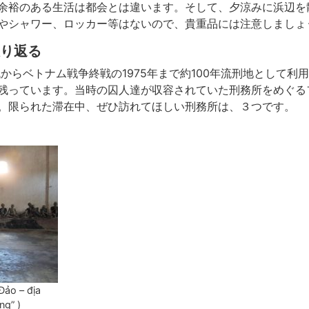
余裕のある生活は都会とは違います。そして、夕涼みに浜辺を
やシャワー、ロッカー等はないので、貴重品には注意しましょ
り返る
代からベトナム戦争終戦の1975年まで約100年流刑地として利
残っています。当時の囚人達が収容されていた刑務所をめぐる
。限られた滞在中、ぜひ訪れてほしい刑務所は、３つです。
ảo – địa
ng” )