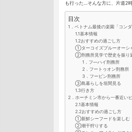
も行った…そんな方に、片道2
目次
1．ベトナム最後の楽園「コン
1.1基本情報
1.2おすすめの過ごし方
①ターコイズブルーオーシ
②刑務所見学で歴史を振り
1．フ―ハイ刑務所
2．フートゥオン刑務所
3．フービン刑務所
③島暮らしを垣間見る
1.3行き方
2．ホーチミン市から一番近い
2.1基本情報
2.2おすすめの過ごし方
①新鮮シーフードを楽しむ
②潮干狩りする