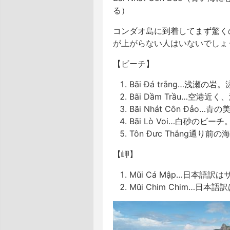
る）
コンダオ島に到着してまず驚く
が上がらない人はいないでしょう
【ビーチ】
Bãi Đá trắng…浅瀬の
Bãi Dầm Trầu…空港
Bãi Nhát Côn Đảo
Bãi Lò Voi…白砂のビー
Tôn Đưc Thắng通り
【岬】
Mũi Cá Mập…日本語
Mũi Chim Chim…日