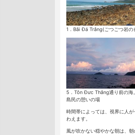
1．Bãi Đá Trắng(ごつごつ
5．Tôn Đưc Thắng通り前の
島民の憩いの場
時間帯によっては、視界に人が
わえます。
風が吹かない穏やかな朝は、朝