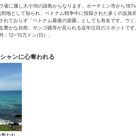
ウ省に属し大小16の諸島からなります。ホーチミン市から187
、流刑地として知られ、ベトナム戦争中に投獄された多くの反政
されておらず「ベトナム最後の楽園」としても有名です。ウミ
る豊かな自然、サンゴ礁等が見られる近年注目のスポットです
：12~15万ドン/日）。
シャンに心奪われる
に心奪われ