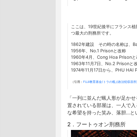
ここは、19世紀後半にフランス
つ最大の刑務所です。
1862年建設 その時の名称は、Bag
1956年、No.1 Prisonと改称
1960年4月、Cong Hoa Prison
1963年11月7日、No.2 Prisonと
1974年11月17日から、PHU HAI P
（引用：
FUJI教育基金/トラの檻｣(政治犯収容
「一列に並んだ蝋人形が足かせ
置されている部屋は、一人で入
な希望を持った笑み、落胆…と
2．フートゥオン刑務所