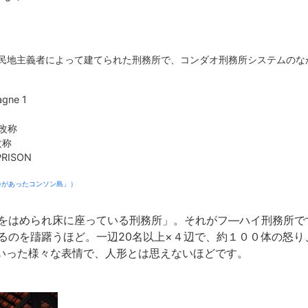
植民地主義者によって建てられた刑務所で、コンダオ刑務所システムのな
ne 1
と改称
改称
RISON
所)があったコンソン島」）
をはめられ床に座っている刑務所」。それがフ―ハイ刑務所で
るのを躊躇うほど。一辺20名以上×４辺で、約１００体の怒り
いった様々な表情で、人形とは思えないほどです。