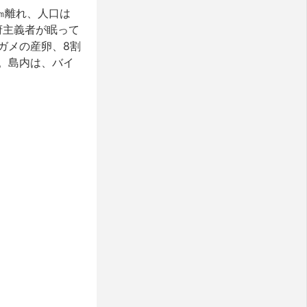
㎞離れ、人口は
府主義者が眠って
ガメの産卵、8割
。島内は、バイ