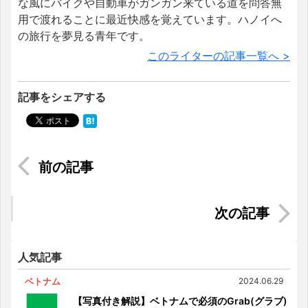
な風にバイクや自動車がガンガン来ている道を問答無
用で渡れることに最近快感を覚えています。ハノイへ
の旅行を夢見る青年です。
このライターの記事一覧へ >
記事をシェアする
ベトナムと日本、初の合作映画「ベトナムの風に
吹かれて」
日本の歌唱コンテストで１５回賞を取ったベトナ
ム女性 Duongさん
人気記事
ベトナム
2024.06.29
【写真付き解説】ベトナムで必須のGrab(グラブ)