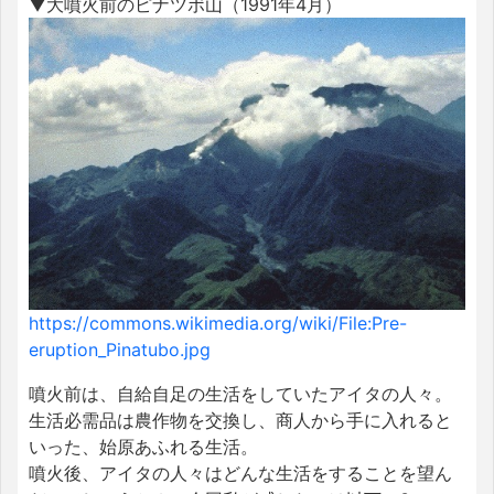
▼大噴火前のピナツボ山（1991年4月）
https://commons.wikimedia.org/wiki/File:Pre-
eruption_Pinatubo.jpg
噴火前は、自給自足の生活をしていたアイタの人々。
生活必需品は農作物を交換し、商人から手に入れると
いった、始原あふれる生活。
噴火後、アイタの人々はどんな生活をすることを望ん