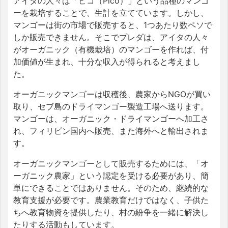
アイタの人々は「ピコ（Pico）」という品種のマンゴ
ーを栽培することで、生計を立てています。しかし、
マンゴーは街の市場で販売すると、1つあたり数ペソで
しか販売できません。そこでプレダは、アイタの人々
がオーガニック（有機栽培）のマンゴーを作れば、付
加価値が生まれ、十分な収入が得られると考えまし
た。
オーガニックマンゴーは収穫後、農家からNGOが買い
取り、セブ島のドライマンゴー製造工場へ送ります。
マンゴーは、オーガニック・ドライマンゴーへ加工さ
れ、フィリピン国内へ販売、また海外へと輸出されま
す。
オーガニックマンゴーとして販売するためには、「オ
ーガニック農家」という認定を受ける必要があり、簡
単にできることではありません。そのため、継続的な
教育支援が必要です。農業教育だけではなく、子供た
ちへ教育物資を提供したり、村の紛争を一緒に解決し
たりする活動もしています。