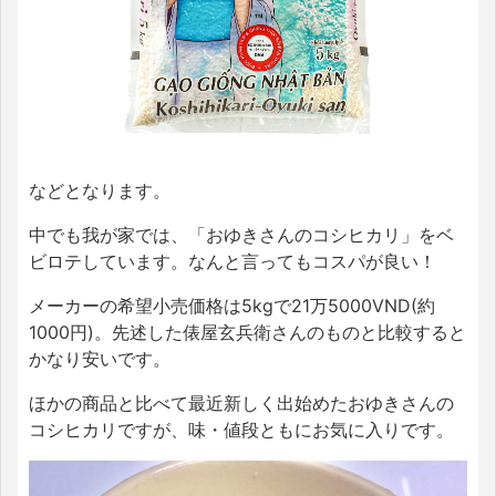
などとなります。
中でも我が家では、「おゆきさんのコシヒカリ」をベ
ビロテしています。なんと言ってもコスパが良い！
メーカーの希望小売価格は
5kg
で
21
万
5000VND
(約
1000
円)。先述した俵屋玄兵衛さんのものと比較すると
かなり安いです。
ほかの商品と比べて最近新しく出始めたおゆきさんの
コシヒカリですが、味・値段ともにお気に入りです。