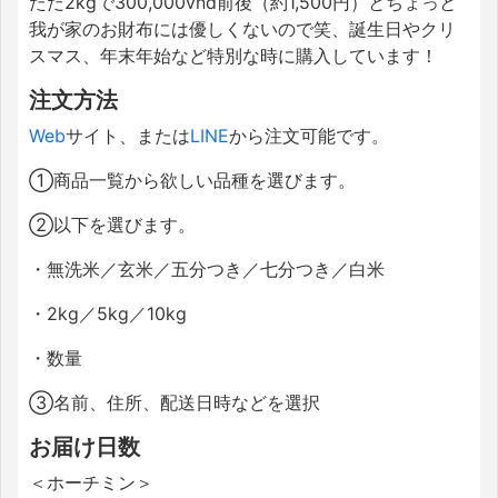
ただ
2kgで300,000vnd前後（約1,500円）と
ちょっと
我が家のお財布には優しくないので笑、誕生日やクリ
スマス、年末年始など特別な時に購入しています！
注文方法
Web
サイト、または
LINE
から注文可能です。
①商品一覧から欲しい品種を選びます。
②以下を選びます。
・無洗米／玄米／五分つき／七分つき／白米
・
2kg
／
5kg
／
10kg
・数量
③名前、住所、配送日時などを選択
お届け日数
＜ホーチミン＞