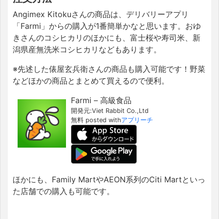
Angimex Kitoku
さんの商品は、デリバリーアプリ
「
Farmi
」からの購入が
1
番簡単かなと思います。おゆ
きさんのコシヒカリのほかにも、富士桜や寿司米、新
潟県産無洗米コシヒカリなどもあります。
※先述した俵屋玄兵衛さんの商品も購入可能です！野菜
などほかの商品とまとめて買えるので便利。
Farmi – 高級食品
開発元:
Viet Rabbit Co.,Ltd
無料 posted with
アプリーチ
ほかにも、
Family Mart
や
AEON
系列の
Citi Martといっ
た店舗での
購入も可能です。