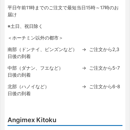
平日午前
11
時までのご注文で最短当日
15
時～
17
時のお
届け
※
土日、祝日除く
＜ホーチミン以外の都市＞
南部（ドンナイ、ビンズンなど）
→
ご注文から
2
,
3
日後の到着
中部（ダナン、フエなど）
→
ご注文から
5-7
日後の到着
北部（ハノイなど）
→
ご注文から
6-8
日後の到着
Angimex Kitoku