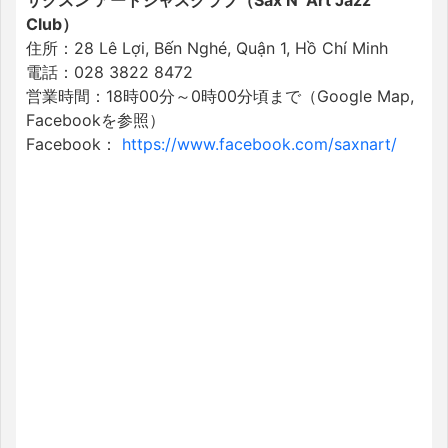
Club）
住所：28 Lê Lợi, Bến Nghé, Quận 1, Hồ Chí Minh
電話：028 3822 8472
営業時間：18時00分～0時00分頃まで（Google Map,
Facebookを参照）
Facebook：
https://www.facebook.com/saxnart/