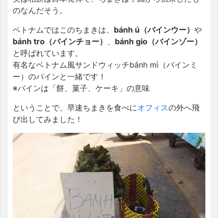
のなんだそう。
ベトナムではこのちまきは、
bánh ú（バインウー）
や
bánh tro（バインチョー）
、
bánh gio（バインゾー）
と呼ばれています。
有名なベトナム風サンドウィッチbánh mì（バインミ
ー）のバインと一緒です！
※バインは「餅、菓子、ケーキ」の意味
ということで、早速ちまきを食べに
オフィス
の外へ飛
び出してみました！