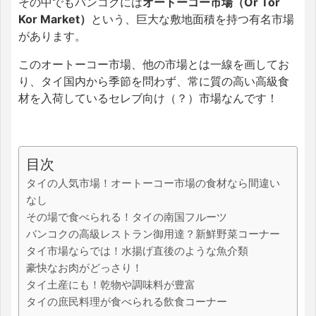
その中でもバンコクには
オートーコー市場（Or Tor
Kor Market）
という、巨大な敷地面積を持つ有名市場
があります。
このオートーコー市場、他の市場とは一線を画してお
り、タイ国内から季節を問わず、常に質の高い高級食
材を入荷しているセレブ向け（？）市場なんです！
目次
タイの人気市場！オートーコー市場の食材なら間違い
なし
その場で食べられる！タイの南国フルーツ
バンコクの高級レストラン御用達？新鮮野菜コーナー
タイ市場ならでは！水揚げ直後のような魚介類
豪快なお肉がどっさり！
タイ土産にも！乾物や調味料が豊富
タイの庶民料理が食べられる飲食コーナー