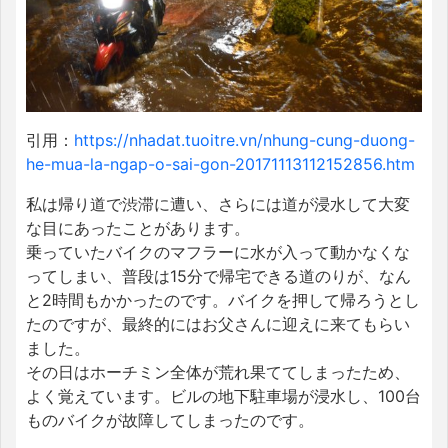
引用：
https://nhadat.tuoitre.vn/nhung-cung-duong-
he-mua-la-ngap-o-sai-gon-20171113112152856.htm
私は帰り道で渋滞に遭い、さらには道が浸水して大変
な目にあったことがあります。
乗っていたバイクのマフラーに水が入って動かなくな
ってしまい、普段は15分で帰宅できる道のりが、なん
と2時間もかかったのです。バイクを押して帰ろうとし
たのですが、最終的にはお父さんに迎えに来てもらい
ました。
その日はホーチミン全体が荒れ果ててしまったため、
よく覚えています。ビルの地下駐車場が浸水し、100台
ものバイクが故障してしまったのです。