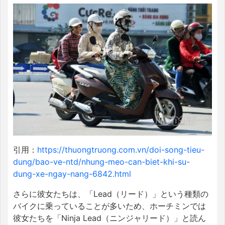
引用：
https://thuongtruong.com.vn/doi-song-tieu-
dung/bao-ve-ntd/nhung-meo-can-biet-khi-su-
dung-xe-ngay-nang-6842.html
さらに彼女たちは、「Lead（リード）」という種類の
バイクに乗っていることが多いため、ホーチミンでは
彼女たちを「Ninja Lead（ニンジャリード）」と読ん