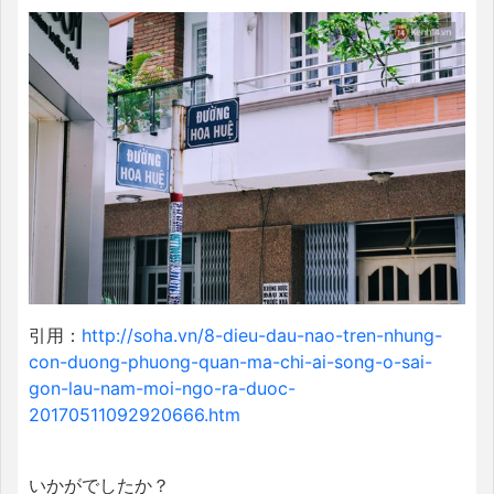
引用：
http://soha.vn/8-dieu-dau-nao-tren-nhung-
con-duong-phuong-quan-ma-chi-ai-song-o-sai-
gon-lau-nam-moi-ngo-ra-duoc-
20170511092920666.htm
いかがでしたか？