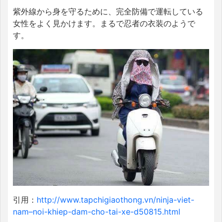
紫外線から身を守るために、完全防備で運転している
女性をよく見かけます。まるで忍者の衣装のようで
す。
引用：
http://www.tapchigiaothong.vn/ninja-viet-
nam–noi-khiep-dam-cho-tai-xe-d50815.html