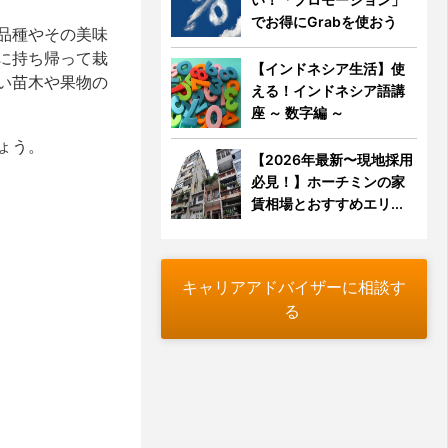
でお得にGrabを使おう
品種やその美味
に持ち帰って栽
【インドネシア生活】使
い苗木や果物の
える！インドネシア語講
座 ～ 数字編 ～
ょう。
【2026年最新〜現地採用
必見！】ホーチミンの家
賃相場とおすすめエリ...
キャリアアドバイザーに相談す
る