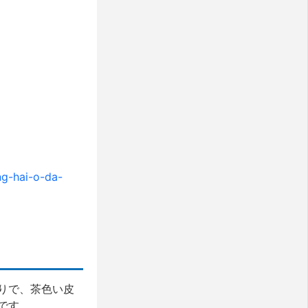
ng-hai-o-da-
りで、茶色い皮
です。