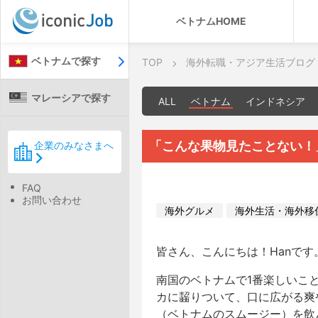
ベトナムHOME
ベトナムで探す
TOP
海外転職・アジア生活ブログ
マレーシアで探す
ALL
ベトナム
インドネシア
「こんな果物見たことない！
企業のみなさまへ
FAQ
お問い合わせ
海外グルメ
海外生活・海外移
皆さん、こんにちは！Hanです
南国のベトナムで1番楽しいこ
カに齧りついて、口に広がる爽
（ベトナムのスムージー）を飲