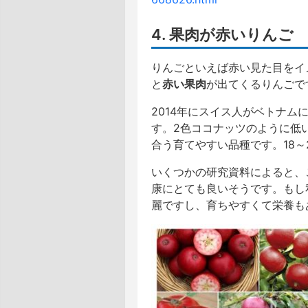
4. 果肉が赤いりんご
りんごといえば赤い見た目をイ
と
赤い果肉
が出てくるりんごで
2014年にスイス人がベトナ
す。2色ココナッツのように低
合う育てやすい品種です。18～
いくつかの研究資料によると、
康にとても良いそうです。もし
麗ですし、育ちやすくて栄養も