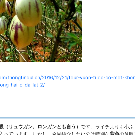
om/thongtindulich/2016/12/21/tour-vuon-tuoc-co-mot-kho
ong-hai-o-da-lat-2/
眼（リュウガン。ロンガンとも言う）
です。ライチよりも小ぶ
入っています。しかし、今回紹介したいのは特別な
紫色
の竜眼