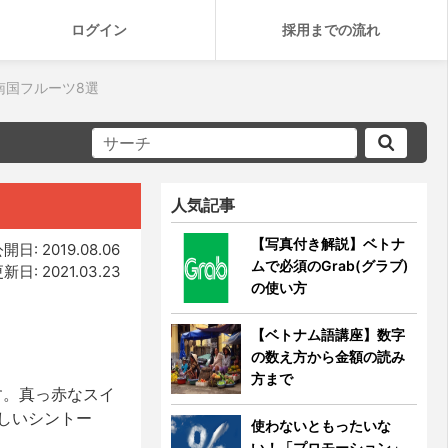
ログイン
採用までの流れ
南国フルーツ8選
人気記事
【写真付き解説】ベトナ
開日: 2019.08.06
ムで必須のGrab(グラブ)
新日: 2021.03.23
の使い方
【ベトナム語講座】数字
の数え方から金額の読み
方まで
す。真っ赤なスイ
しいシントー
使わないともったいな
い！「プロモーション」