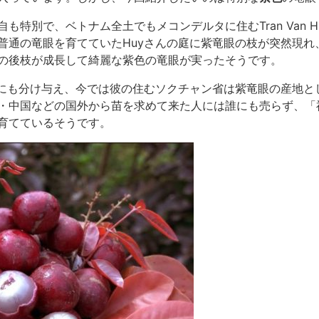
も特別で、ベトナム全土でもメコンデルタに住むTran Van H
普通の竜眼を育てていたHuyさんの庭に紫竜眼の枝が突然現れ、
の後枝が成長して綺麗な紫色の竜眼が実ったそうです。
人にも分け与え、今では彼の住むソクチャン省は紫竜眼の産地と
・中国などの国外から苗を求めて来た人には誰にも売らず、「
育てているそうです。