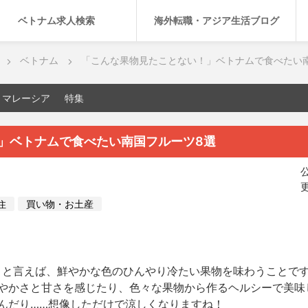
ベトナム求人検索
海外転職・アジア生活ブログ
ベトナム
「こんな果物見たことない！」ベトナムで食べたい
マレーシア
特集
」ベトナムで食べたい南国フルーツ8選
公
更
住
買い物・お土産
。
とと言えば、鮮やかな色のひんやり冷たい果物を味わうことで
やかさと甘さを感じたり、色々な果物から作るヘルシーで美味
んだり……想像しただけで涼しくなりますね！