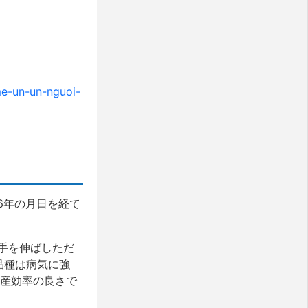
me-un-un-nguoi-
が6年の月日を経て
手を伸ばしただ
品種は病気に強
生産効率の良さで