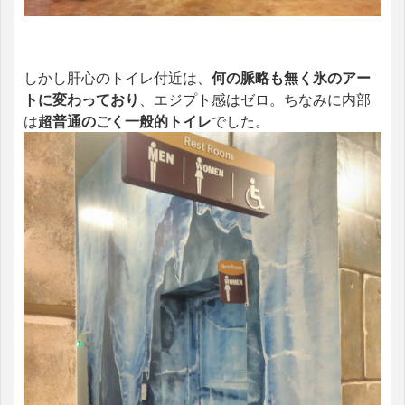
しかし肝心のトイレ付近は、
何の脈略も無く氷のアー
トに変わっており
、エジプト感はゼロ。ちなみに内部
は
超普通のごく一般的トイレ
でした。