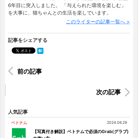
6年目に突入しました。 「与えられた環境を楽しむ」
を大事に、猫ちゃんとの生活を楽しでいます。
このライターの記事一覧へ >
記事をシェアする
知らなきゃ損っ！！インドネシア国内ECサイト
TOP3の【Bukalapak ブカラパック】
【ベトナム移住】目指せ料理の達人！？ベトナム
で自炊しよう！
人気記事
ベトナム
2024.06.29
【写真付き解説】ベトナムで必須のGrab(グラブ)