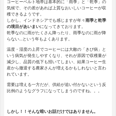
コーヒーベルト地帯は基本的に「雨季」と「乾季」の
気候で、その差があれば上質なおいしいコーヒーが収
穫できるようです。
しかし、インドネシアでも感じますが年々
雨季と乾季
の境目があいまい
になってきております。
乾季なのに雨がたくさん降ったり、雨季なのに雨が降
らない…という年もよくあります。
温度・湿度の上昇でコーヒーには大敵の「きび病」と
いう病気が発生しやすくなり、それが原因で収穫量が
減少し、品質の低下も招いてしまい、結果コーヒー生
産から撤退する農家さんが増えるかもしれないと言わ
れています。
需要は増える一方だが、供給が追い付かないという反
比例のようなグラフになってしまうのですね。。。
しかし！！そんな暗いお話だけではありません。