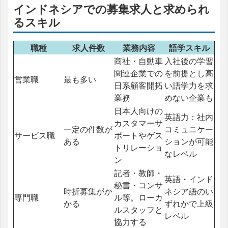
インドネシアでの募集求人と求められ
るスキル
職種
求人件数
業務内容
語学スキル
商社・自動車
入社後の学習
関連企業での
を前提とし高
営業職
最も多い
日系顧客開拓
い語学力を求
業務
めない企業も
日本人向けの
英語力：社内
カスタマーサ
一定の件数が
コミュニケー
サービス職
ポートやゲス
ある
ションが可能
トリレーショ
なレベル
ン
記者・教師・
英語・インド
秘書・コンサ
時折募集がか
ネシア語のい
専門職
ル等。ローカ
かる
ずれかで上級
ルスタッフと
レベル
協力する