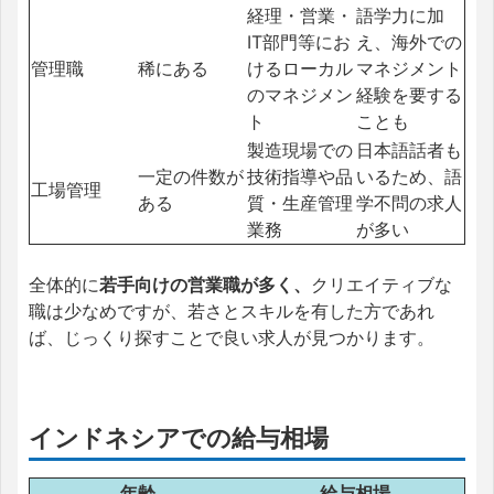
経理・営業・
語学力に加
IT部門等にお
え、海外での
管理職
稀にある
けるローカル
マネジメント
のマネジメン
経験を要する
ト
ことも
製造現場での
日本語話者も
一定の件数が
技術指導や品
いるため、語
工場管理
ある
質・生産管理
学不問の求人
業務
が多い
全体的に
若手向けの営業職が多く、
クリエイティブな
職は少なめですが、若さとスキルを有した方であれ
ば、じっくり探すことで良い求人が見つかります。
インドネシアでの給与相場
年齢
給与相場