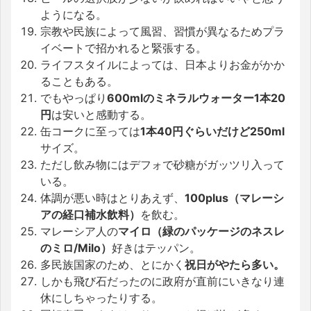
ようになる。
宗教や民族によって風習、習慣が異なるためプラ
イベートで招かれると緊張する。
ライフスタイルによっては、日本よりお金がかか
ることもある。
でもやっぱり
600mlのミネラルウォーター1本20
円
は安いと感動する。
缶コークに至っては
1本40円ぐらいだけど250ml
サイズ。
ただし飲み物にはデフォで砂糖がガッツリ入って
いる。
体調が悪い時はとりあえず、
100plus（マレーシ
アの経口補水飲料）
を飲む。
マレーシア人の
マイロ（緑のパッケージのネスレ
のミロ/Milo）
好きはテッパン。
多民族国家のため、とにかく
祝日がやたら多い。
しかも飛び石だったのに政府が直前にいきなり連
休にしちゃったりする。