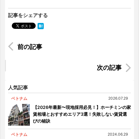
記事をシェアする
ダラット旅行ハンドブック②～名物料理・カフ
ェ・バー編～【ベトナムで人気の避暑地】
【スペシャルインタビュー】ベトナム急成長ベン
チャー！ Ticketbox CEO/Mike Tran氏
人気記事
ベトナム
2026.07.29
【2026年最新〜現地採用必見！】ホーチミンの家
賃相場とおすすめエリア3選！失敗しない賃貸選
びの秘訣
ベトナム
2024.06.29