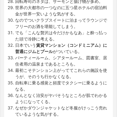
回転寿司のネタは、サーモンと揚げ物が多め。
世界の大都市の一つなのに五つ星ホテルの宿泊料
金が世界一安いような気がする。
なのでついクラブスイートに泊まってラウンジで
フリーのお酒を堪能してしまう。
でも「こんな贅沢は今だけかもなあ」と酔っ払っ
た頭で冷静に考える。
日本でいう
賃貸マンション（コンドミニアム）に
普通にジムとプール
がついている。
パーティールーム、シアタールーム、図書室、居
住者用の温泉まであるところも。
最初こそテンション上がっててこれらの施設を使
うが、そのうち行かなくなる。
自転車に乗る感覚と頻度でタクシーに乗るように
なる。
なんとなく治安がヤバそうなところが肌でわかる
ようになってくる。
なぜかダウンジャケットなど冬服がけっこう売れ
ているような気がする。