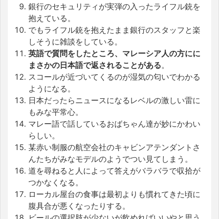
銀行のセキュリティが実弾の入ったライフル銃を
抱えている。
でもライフル銃を抱えたまま銀行のスタッフと楽
しそうに雑談をしている。
英語で質問をしたところ、マレーシア人の方にに
まさかの日本語で返されることがある
。
スコールが近づいてくるのが湿気の匂いでわかる
ようになる。
日本だったらニュースになるレベルの激しい雷に
もみな平常心。
マレー語で話しているおばちゃん達が妙にかわい
らしい。
某赤い制服の航空会社のキャビンアテンダントさ
んたちがみなモデルのようでつい見てしまう。
道を尋ねると人によって答えがバラバラで収拾が
つかなくなる。
ローカル屋台の食事は最初よりも慣れてきた頃に
腹具合が悪くなったりする。
ビールの選択肢が少ないが飲めればいいやと思う