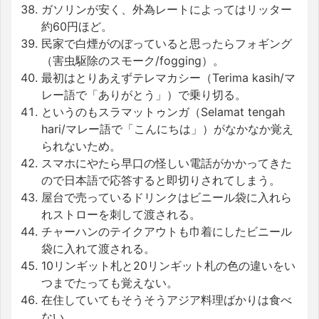
ガソリンが安く、外為レートによってはリッター
約60円ほど。
民家で白煙がのぼっていると思ったらフォギング
（害虫駆除のスモーク/fogging）。
最初はとりあえずテレマカシー（Terima kasih/マ
レー語で「ありがとう」）で乗り切る。
というのもスラマットゥンガ（Selamat tengah
hari/マレー語で「こんにちは」）がなかなか覚え
られないため。
スマホにやたら早口の怪しい電話がかかってきた
ので日本語で応答すると即切りされてしまう。
屋台で売っているドリンクはビニール袋に入れら
れストローを刺して渡される。
チャーハンのテイクアウトも巾着にしたビニール
袋に入れて渡される。
10リンギット札と20リンギット札の色の違いをい
つまでたっても覚えない。
在住していてもそうそうアジア料理ばかりは食べ
ない。