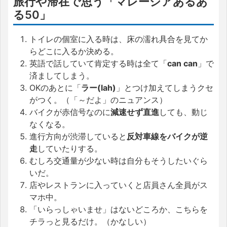
旅行や滞在で思う「マレーシアあるあ
る50」
トイレの個室に入る時は、床の濡れ具合を見てか
らどこに入るか決める。
英語で話していて肯定する時は全て「
can can
」で
済ましてしまう。
OKのあとに「
ラー(lah)
」とつけ加えてしまうクセ
がつく。（「～だよ」のニュアンス）
バイクが赤信号なのに
減速せず直進
しても、動じ
なくなる。
進行方向が渋滞していると
反対車線をバイクが逆
走
していたりする。
むしろ交通量が少ない時は自分もそうしたいぐら
いだ。
店やレストランに入っていくと店員さん全員がス
マホ中。
「いらっしゃいませ」はないどころか、こちらを
チラっと見るだけ。（かなしい）