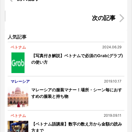
アメリカで最大のベトナム人街「リトル・サイゴ
ン」
【マレーシアのパワースポット巡り⑧】マレーシ
ア最大の仏教寺院！ペナン島の極楽寺で願をかけ
る
人気記事
ベトナム
2024.06.29
【写真付き解説】ベトナムで必須のGrab(グラブ)
の使い方
マレーシア
2019.10.17
マレーシアの服装マナー！場所・シーン毎におす
すめの服装と持ち物
ベトナム
2019.09.11
【ベトナム語講座】数字の数え方から金額の読み
方まで