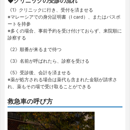
◆クリニックの受診の流れ
《1》クリニックに行き、受付を済ませる
※マレーシアでの身分証明書（I card）、またはパスポ
ートを持参
※多くの場合、事前予約を受け付けておらず、来院順に
診察する
《2》順番が来るまで待つ
《3》名前が呼ばれたら、診察を受ける
《5》受診後、会計を済ませる
※薬が処方される場合は薬代も含まれた金額が請求さ
れ、薬もその場で受け取ることができる
救急車の呼び方