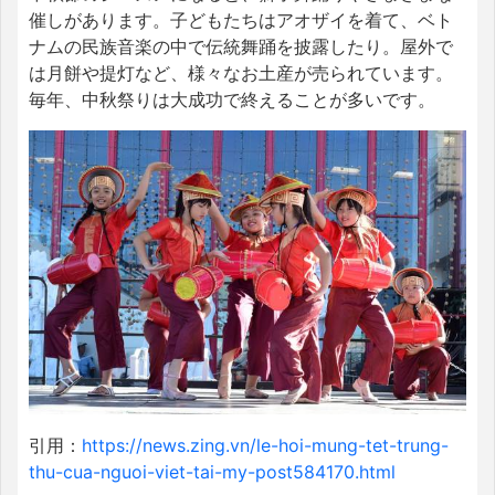
催しがあります。子どもたちはアオザイを着て、ベト
ナムの民族音楽の中で伝統舞踊を披露したり。屋外で
は月餅や提灯など、様々なお土産が売られています。
毎年、中秋祭りは大成功で終えることが多いです。
引用：
https://news.zing.vn/le-hoi-mung-tet-trung-
thu-cua-nguoi-viet-tai-my-post584170.html