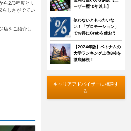
ら2/3程度とリ
ーザー歴10年以上】
家らしさがでてい
使わないともったいな
い！「プロモーション」
ジ店をご紹介し
でお得にGrabを使おう
【2024年版】ベトナムの
大学ランキング上位8校を
徹底解説！
キャリアアドバイザーに相談す
る