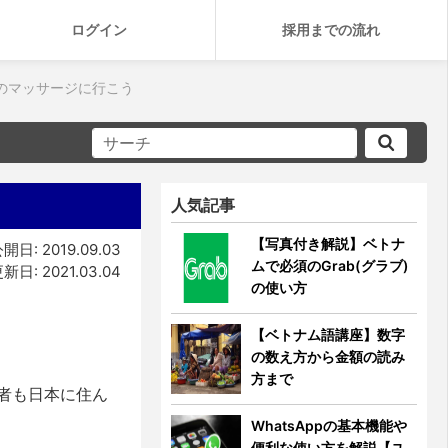
ログイン
採用までの流れ
足のマッサージに行こう
人気記事
【写真付き解説】ベトナ
開日: 2019.09.03
ムで必須のGrab(グラブ)
新日: 2021.03.04
の使い方
【ベトナム語講座】数字
の数え方から金額の読み
方まで
者も日本に住ん
WhatsAppの基本機能や
便利な使い方を解説【ユ