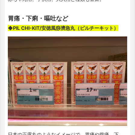
胃痛・下痢・嘔吐など
◆PIL CHI-KIT/安徳風痧濟急丸（ピルチーキット）
日本の正露丸のようなイメージで、胃痛や腹痛、下