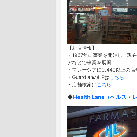
【お店情報】
・1967年に事業を開始し、
アなどで事業を展開
・マレーシアには440以上の店
・GuardianのHPは
こちら
・店舗検索は
こちら
◆
Health Lane（ヘルス