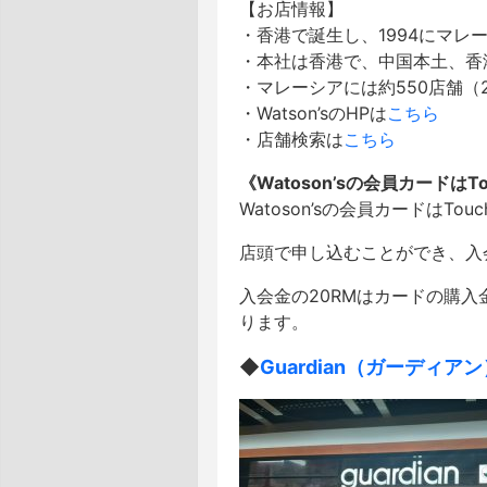
【お店情報】
・香港で誕生し、1994にマレ
・本社は香港で、中国本土、香港
・マレーシアには約550店舗（2
・Watson’sのHPは
こちら
・店舗検索は
こちら
《Watoson’sの会員カードは
Watoson’sの会員カードはTo
店頭で申し込むことができ、入
入会金の20RMはカードの購入
ります。
◆
Guardian（ガーディア