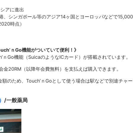
ーシアに進出
、シンガポール等のアジア14ヶ国とヨーロッパなどで15,00
020時点）
Touch’ｎGo機能がついていて便利！》
uch’ｎGo機能（SuicaのようなICカード）が搭載されています。
会金20RM（以降年会費無料）を支払えば購入できます。
金額のため、Touch’ｎGoとして使う場合は駅などで別途チャ
ン）
/一般薬局