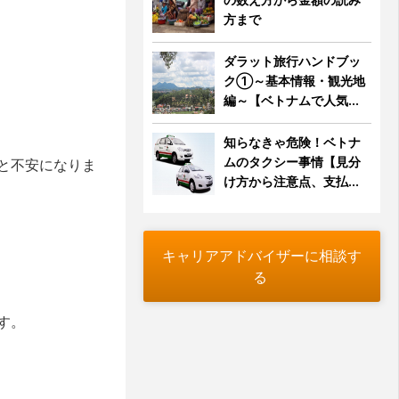
方まで
ダラット旅行ハンドブッ
ク①～基本情報・観光地
編～【ベトナムで人気...
知らなきゃ危険！ベトナ
ムのタクシー事情【見分
と不安になりま
け方から注意点、支払...
キャリアアドバイザーに相談す
る
す。