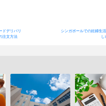
ードデリバリ
シンガポールでの妊婦生活
」の注文方法
し