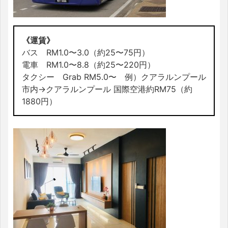
《運賃》
バス RM1.0〜3.0（約25〜75円）
電車 RM1.0〜8.8（約25〜220円）
タクシー Grab RM5.0〜 例）クアラルンプール
市内→クアラルンプール 国際空港約RM75（約
1880円）