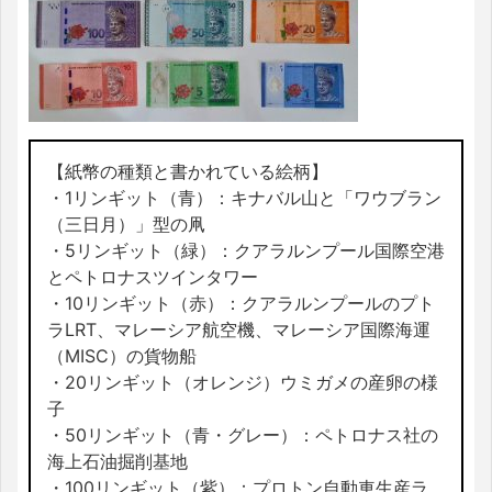
【紙幣の種類と書かれている絵柄】
・1リンギット（青）：キナバル山と「ワウブラン
（三日月）」型の凧
・5リンギット（緑）：クアラルンプール国際空港
とペトロナスツインタワー
・10リンギット（赤）：クアラルンプールのプト
ラLRT、マレーシア航空機、マレーシア国際海運
（MISC）の貨物船
・20リンギット（オレンジ）ウミガメの産卵の様
子
・50リンギット（青・グレー）：ペトロナス社の
海上石油掘削基地
・100リンギット（紫）：プロトン自動車生産ラ