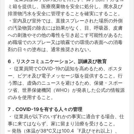
ミ箱を提供し、医療廃棄物を安全に処分し、廃水及び
排泄物汚水を安全に管理することを確実にすること。
・室内及び室外では、直接スプレーされた場所の外側
の汚染物質の除去には効果がなく、目、呼吸器、皮膚
への刺激やその他の毒性を引き起こす可能性があるた
め職場でのスプレー又は噴霧での環境の表面への消毒
剤の日々の塗布は、通常推奨されない。
6．リスクコミュニケーション、訓練及び教育
・ 従業員間でCOVID-19の認知を高めるため、ポスタ
ー、ビデオ及び電子メッセージ版を提供すること。行
う際は、虚偽のニュースを避けるため、保健・スポー
ツ省、世界保健機関（WHO）が発表した公式の情報源
のみを使用すること。
7．COVID-19を有する人々の管理
・ 従業員が以下のいずれかの事実に適合する場合、仕
事に来てはならず、家に留まり治療を受けること。
– 発熱（体温が38℃又は100.4゜F及びそれ以上）、