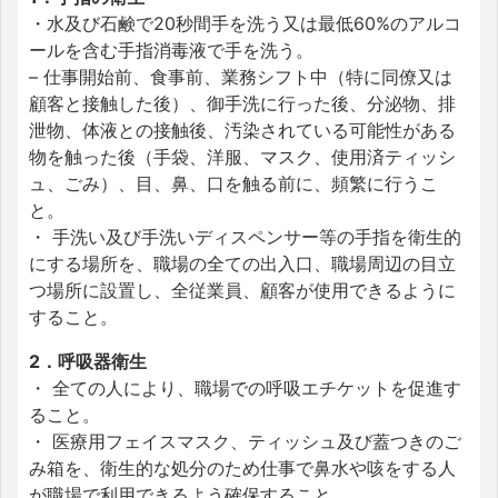
・水及び石鹸で20秒間手を洗う又は最低60%のアルコ
ールを含む手指消毒液で手を洗う。
– 仕事開始前、食事前、業務シフト中（特に同僚又は
顧客と接触した後）、御手洗に行った後、分泌物、排
泄物、体液との接触後、汚染されている可能性がある
物を触った後（手袋、洋服、マスク、使用済ティッシ
ュ、ごみ）、目、鼻、口を触る前に、頻繁に行うこ
と。
・ 手洗い及び手洗いディスペンサー等の手指を衛生的
にする場所を、職場の全ての出入口、職場周辺の目立
つ場所に設置し、全従業員、顧客が使用できるように
すること。
2．呼吸器衛生
・ 全ての人により、職場での呼吸エチケットを促進す
ること。
・ 医療用フェイスマスク、ティッシュ及び蓋つきのご
み箱を、衛生的な処分のため仕事で鼻水や咳をする人
が職場で利用できるよう確保すること。