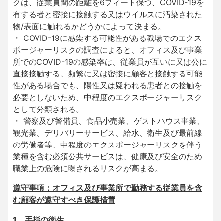
クは、従業員間の距離を6フィート保つ、COVID-19を
有する者と密接に接触する又はウイルスに汚染された
物/表面に触れるかどうかによって決まる。
・ COVID-19に感染する可能性がある職場でのエクス
ポージャーリスクの調査によると、オフィス及び事業
所でのCOVID-19の感染率は、従業員が互いに又は公に
直接接触する、頻繁に又は密接に顧客と接触する可能
性がある場合でも、陽性又は疑われる患者との接触を
必要としないため、中程度のエクスポージャーリスク
として分類される。
・ 警察及び警備員、食品小売業、ゲストハウス事業、
観光業、デリバリーサービス、給水、衛生及び最前線
の労働者等、中程度のエクスポージャーリスクを伴う
業種を含む必須公共サービスは、健康及び安全のため
職業上の危険に曝されるリスクが高まる。
遵守事項：オフィス及び事業所で勤務する従業員を含
む顧客が遵守すべき保護措置
1．手指の衛生