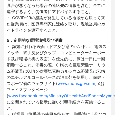
具合が悪くなった場合の連絡先の情報を含む）全てに
遵守するよう、労働者にアドバイスすること。
・ COVID-19の感染が発生している地域から戻って来
た従業員は、医療専門家に連絡を取り、現地当局のガ
イドラインを遵守すること。
5．定期的な環境清掃及び消毒
・ 頻繁に触れる表面（ドア及び窓のハンドル、電気ス
イッチ、御手洗及びタップ、コンピューターキーボー
ド及び職場の机の表面）を優先的に、床は一日に一回
消毒すること。消毒の際、0.1%の次亜塩素酸ナトリウ
ム溶液又は0.1%の次亜塩素酸カルシウム溶液又は70%
のエチルアルコールベースの消毒剤を使用し、保健・
スポーツ省のウェブサイト(
www.mohs.gov.mm
)又は
フェイスブックページ
(
www.facebook.com/MinistryOfHealthAndSportsMyan
に公開されている指示に従い消毒手続きを実施するこ
と。
・ 従業員は御手洗の使用を待たず、御手洗に十分なゴ