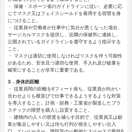
・ 保健・スポーツ省のガイドラインに従い、必要に応
じてマスク又はフェイスシールドを着用する習慣を身
につけること。
・ 従業員や労働者が仕事中に気分が悪くなった場合、
サージカルマスクを提供し、近隣の保健所に連絡し、
公開されているガイドラインを遵守するよう指示する
こと。
・ マスクは適切に使用しなければリスクを伴う可能性
があるため、安全且つ適切な使用、手入れ及び破棄を
確実にすることが非常に重要である。
3．身体的距離
・ 従業員間の距離を6フィート保ち、従業員が向かい
合わせよりも横並びで仕事できるようするような対策
を導入すること。計画・財務・工業省が製造したプラ
スチックの障壁を購入し設置すること。
・ 建物内の人々の密度を減らす目的で、従業員又は顧
客が集合しやすい又は待ち行列が発生しやすい出入
口、エレベーター、階段等の一般的なスペースで最低6