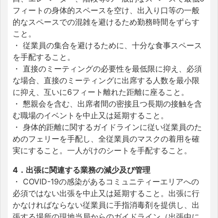
フィートの身体的スペースを空け、出入り口等の一般
的なスペースでの混雑を避けるため勤務時間をずらす
こと。
・ 従業員の集合を避けるために、十分な食事スペース
を手配すること。
・ 直接のミーティングの必要性を最低限に抑え、必須
な場合、直接のミーティングに出席する人数を最小限
に抑え、互いに6フィート離れた距離に座ること。
・ 懇親会を含む、出席者間の密接且つ長期の接触を含
む職場のイベントを中止又は延期すること。
・ 身体的距離に関するガイドラインに従い従業員のた
めのフェリーを手配し、全従業員のマスクの着用を確
実にすること。一人がけのシートを手配すること。
4．出張に関連する業務の減少及び管理
・ COVID-19の感染があるコミュニティーエリアへの
必須ではない出張を中止又は延期すること。出張に行
かなければならない従業員に手指消毒剤を提供し、出
張する場所の現地当局からのガイドライン（出張中に