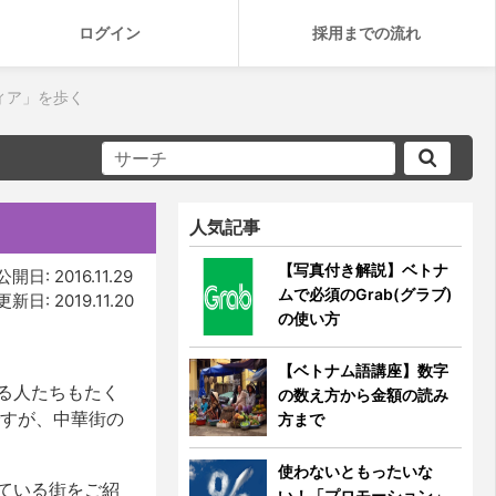
ログイン
採用までの流れ
ィア」を歩く
人気記事
【写真付き解説】ベトナ
公開日: 2016.11.29
ムで必須のGrab(グラブ)
更新日: 2019.11.20
の使い方
【ベトナム語講座】数字
る人たちもたく
の数え方から金額の読み
ですが、中華街の
方まで
使わないともったいな
ている街をご紹
い！「プロモーション」