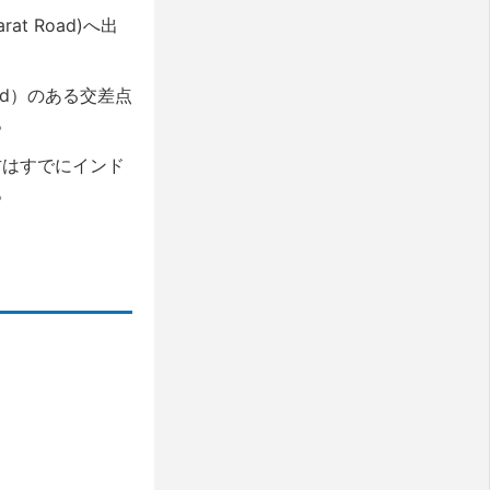
at Road)へ出
ad）のある交差点
。
貴方はすでにインド
。