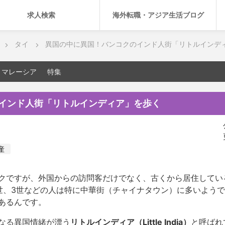
求人検索
海外転職・アジア生活ブログ
タイ
異国の中に異国！バンコクのインド人街「リトルインデ
マレーシア
特集
インド人街「リトルインディア」を歩く
産
クですが、外国からの訪問客だけでなく、古くから居住してい
世、3世などの人は特に中華街（チャイナタウン）に多いよう
あるんです。
なる異国情緒が漂う
リトルインディア（Little India）
と呼ばれ