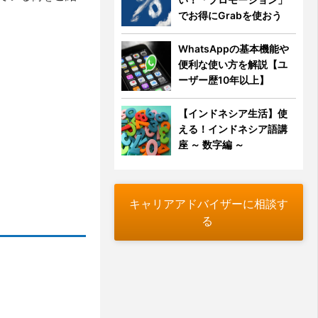
でお得にGrabを使おう
WhatsAppの基本機能や
便利な使い方を解説【ユ
ーザー歴10年以上】
【インドネシア生活】使
える！インドネシア語講
座 ～ 数字編 ～
キャリアアドバイザーに相談す
る