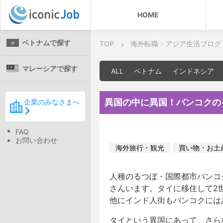
HOME
ベトナムで探す
TOP
海外転職・アジア生活ブログ
マレーシアで探す
ALL
ベトナム
インドネシア
異国の中に異国！バンコクの
企業のみなさまへ
FAQ
お問い合わせ
海外旅行・観光
買い物・お土
人種のるつぼ・国際都市バンコ
さんいます。タイに移住して2
他にインド人街もバンコクには
タイという異国にあって、さら