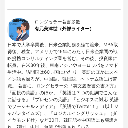
ロングセラー著書多数
有元美津世（外部ライター）
日本で大学卒業後、日米企業勤務を経て渡米。MBA取
得後、独立。アメリカで16年にわたり日米企業間の戦
略提携コンサルティング業を営む。その後、投資家に
転身。在米30年後、東南アジアやヨーロッパをノマド
生活中。訪問国は60ヵ国にわたり、英語のほかにスペ
イン語も操るが、中国語、韓国語、ベトナム語には苦
戦。 著書に、ロングセラーの『英文履歴書の書き方』
『面接の英語』のほか、『英語は７つの動詞でこんな
に話せる』『プレゼンの英語』『ビジネスに対応 英語
でソーシャルメディア』『英語でTwitter！』（以上ジ
ャパンタイムズ）、『ロジカルイングリッシュ』（ダ
イヤモンド社）など30冊。韓国語や中国語にも翻訳さ
れ、韓国、中国、台湾で出版されている。