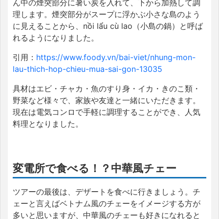
ん中の煙突部分に暑い炭を入れて、下から加熱して調
理します。煙突部分がスープに浮かぶ小さな島のよう
に見えることから、nồi lẩu cù lao（小島の鍋）と呼ば
れるようになりました。
引用：
https://www.foody.vn/bai-viet/nhung-mon-
lau-thich-hop-chieu-mua-sai-gon-13035
具材はエビ・チャカ・魚のすり身・イカ・きのこ類・
野菜など様々で、家族や友達と一緒にいただきます。
現在は電気コンロで手軽に調理することができ、人気
料理となりました。
変電所で食べる！？中華風チェー
ツアーの最後は、デザートを食べに行きましょう。チ
ェーと言えばベトナム風のチェーをイメージする方が
多いと思いますが、中華風のチェーも好きになれると