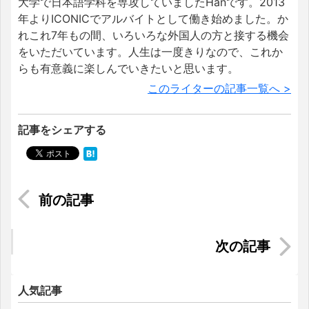
大学で日本語学科を専攻していましたHanです。2013
年よりICONICでアルバイトとして働き始めました。か
れこれ7年もの間、いろいろな外国人の方と接する機会
をいただいています。人生は一度きりなので、これか
らも有意義に楽しんでいきたいと思います。
このライターの記事一覧へ >
記事をシェアする
【2022年版】マレーシアの物価＆生活情報②（医
療費、家賃、衣類編）
激安でマレーシア発の航空券やツアーを購入！旅
行博MATTA FAIR
人気記事