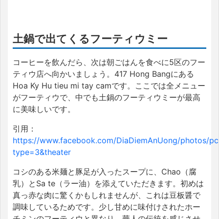
土鍋で出てくるフーティウミー
コーヒーを飲んだら、次は朝ごはんを食べに5区のフー
ティウ店へ向かいましょう。417 Hong Bangにある
Hoa Ky Hu tieu mi tay camです。ここでは全メニュー
がフーティウで、中でも土鍋のフーティウミーが最高
に美味しいです。
引用：
https://www.facebook.com/DiaDiemAnUong/photos/p
type=3&theater
コシのある米麺と豚足が入ったスープに、Chao（腐
乳）とSa te（ラー油）を添えていただきます。初めは
真っ赤な肉に驚くかもしれませんが、これは豆板醤で
調味しているためです。少し甘めに味付けされたホー
チミンのフーティウと異なり、華人の伝統を感じさせ