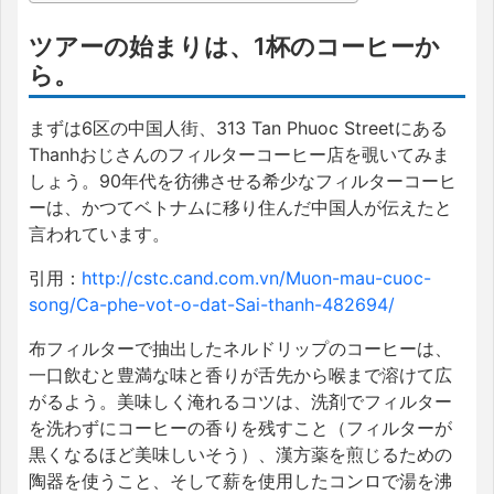
ツアーの始まりは、1杯のコーヒーか
ら。
まずは6区の中国人街、313 Tan Phuoc Streetにある
Thanhおじさんのフィルターコーヒー店を覗いてみま
しょう。90年代を彷彿させる希少なフィルターコーヒ
ーは、かつてベトナムに移り住んだ中国人が伝えたと
言われています。
引用：
http://cstc.cand.com.vn/Muon-mau-cuoc-
song/Ca-phe-vot-o-dat-Sai-thanh-482694/
布フィルターで抽出したネルドリップのコーヒーは、
一口飲むと豊満な味と香りが舌先から喉まで溶けて広
がるよう。美味しく淹れるコツは、洗剤でフィルター
を洗わずにコーヒーの香りを残すこと（フィルターが
黒くなるほど美味しいそう）、漢方薬を煎じるための
陶器を使うこと、そして薪を使用したコンロで湯を沸