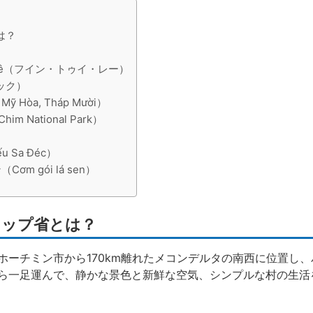
は？
ủy Lê（フイン・トゥイ・レー）
デック）
òa, Tháp Mười）
 National Park）
 Sa Đéc）
m gói lá sen）
タップ省とは？
)は、ホーチミン市から170km離れたメコンデルタの南西に位置し
ら一足運んで、静かな景色と新鮮な空気、シンプルな村の生活