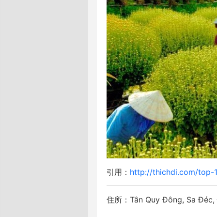
引用：
http://thichdi.com/top
住所：Tân Quy Đông, Sa Đéc, 