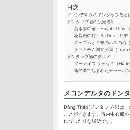
目次
メコンデルタのドンタップ省と
ドンタップ省の観光名所
黄水黎の家 – Huỳnh Th
花栽培の村 – Sa Déc（サ
タップムオイ県のハスの沼（Mỹ H
トラムチム国立公園（Tràm Chim
ドンタップ省のグルメ
フーティウ サデック（Hủ tiếu
蓮の葉で包まれたチャーハン（Cơ
メコンデルタのドン
Đồng Tháp(ドンタップ省
ことができます。市内中心部か
にぴったりな場所です。