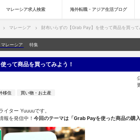
マレーシア求人検索
海外転職・アジア生活ブログ
マレーシア
財布いらずの【Grab Pay】を使って商品を買っ
マレーシア
特集
】を使って商品を買ってみよう！
公
更
外移住
買い物・お土産
イター Yuuuuです。
情報を発信中！
今回のテーマは「Grab Payを使った商品の購