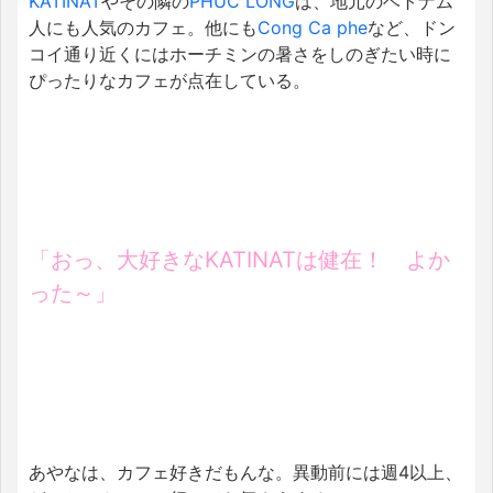
KATINAT
やその隣の
PHUC LONG
は、地元のベトナム
人にも人気のカフェ。他にも
Cong Ca phe
など、ドン
コイ通り近くにはホーチミンの暑さをしのぎたい時に
ぴったりなカフェが点在している。
「おっ、大好きなKATINATは健在！ よか
った～」
あやなは、カフェ好きだもんな。異動前には週4以上、