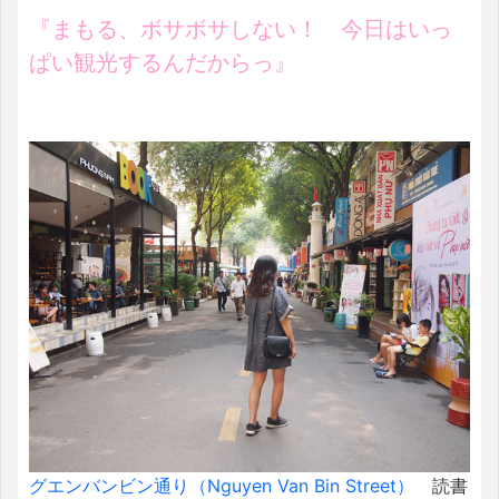
『まもる、ボサボサしない！ 今日はいっ
ぱい観光するんだからっ』
グエンバンビン通り（Nguyen Van Bin Street）
読書