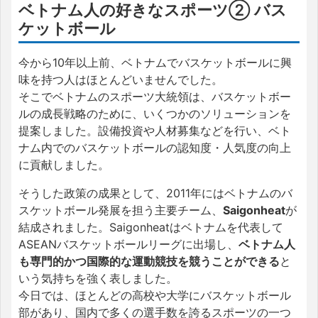
ベトナム人の好きなスポーツ② バス
ケットボール
今から10年以上前、ベトナムでバスケットボールに興
味を持つ人はほとんどいませんでした。
そこでベトナムのスポーツ大統領は、バスケットボー
ルの成長戦略のために、いくつかのソリューションを
提案しました。設備投資や人材募集などを行い、ベト
ナム内でのバスケットボールの認知度・人気度の向上
に貢献しました。
そうした政策の成果として、2011年にはベトナムのバ
スケットボール発展を担う主要チーム、
Saigonheat
が
結成されました。Saigonheatはベトナムを代表して
ASEANバスケットボールリーグに出場し、
ベトナム人
も専門的かつ国際的な運動競技を競うことができる
と
いう気持ちを強く表しました。
今日では、ほとんどの高校や大学にバスケットボール
部があり、国内で多くの選手数を誇るスポーツの一つ