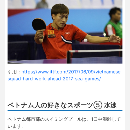
引用：
https://www.ittf.com/2017/06/09/vietnamese-
squad-hard-work-ahead-2017-sea-games/
ベトナム人の好きなスポーツ⑤ 水泳
ベトナム都市部のスイミングプールは、1日中混雑して
います。