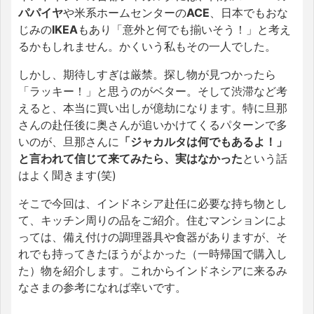
パパイヤ
や米系ホームセンターの
ACE
、日本でもおな
じみの
IKEA
もあり「意外と何でも揃いそう！」と考え
るかもしれません。かくいう私もその一人でした。
しかし、期待しすぎは厳禁。探し物が見つかったら
「ラッキー！」と思うのがベター。そして渋滞など考
えると、本当に買い出しが億劫になります。特に旦那
さんの赴任後に奥さんが追いかけてくるパターンで多
いのが、旦那さんに
「ジャカルタは何でもあるよ！」
と言われて信じて来てみたら、実はなかった
という話
はよく聞きます(笑)
そこで今回は、インドネシア赴任に必要な持ち物とし
て、キッチン周りの品をご紹介。住むマンションによ
っては、備え付けの調理器具や食器がありますが、そ
れでも持ってきたほうがよかった（一時帰国で購入し
た）物を紹介します。これからインドネシアに来るみ
なさまの参考になれば幸いです。