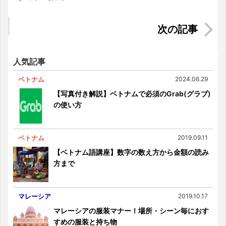
マレーシアでの自宅用インターネット/Wi-Fiの契約
から開通までの流れ
【コスvsアパートメント】インドネシアの家賃相
場に迫る！
人気記事
ベトナム
2024.06.29
【写真付き解説】ベトナムで必須のGrab(グラブ)
の使い方
ベトナム
2019.09.11
【ベトナム語講座】数字の数え方から金額の読み
方まで
マレーシア
2019.10.17
マレーシアの服装マナー！場所・シーン毎におす
すめの服装と持ち物